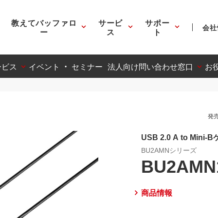
教えてバッファロ
サービ
サポー
会社
ー
ス
ト
ービス
イベント ・ セミナー
法人向け問い合わせ窓口
お
発売
USB 2.0 A to Mini
BU2AMNシリーズ
BU2AMN
商品情報