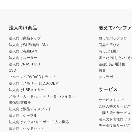
法人向け商品
教えてバッファ
法人向け商品トップ
教えてバッファロー
法人向けWi-Fi(無線LAN)
商品の選び方
法人向け有線LAN
もっと活用！
法人向けルーター
困った！知りたい！そ
法人向けNAS・HDD
基礎知識・用語集
SSD
特集
ブルーレイ/DVD/CDドライブ
デジラボ
法人向けメモリー・組込み/OEM
サービス
法人向けUSBメモリー
メモリーカード・カードリーダー/ライター
サービストップ
映像/音響機器
ご購入時のサービス
法人向け液晶ディスプレイ
ご購入後のサービス
法人向けケーブル
法人のお客様向けサ
法人向けマウス・キーボード・入力機器
データ復旧サービス
法人向けヘッドセット