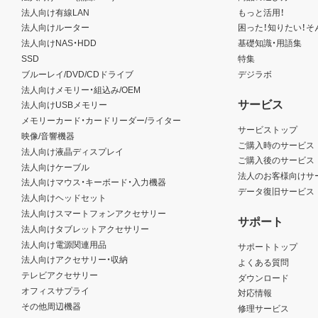
法人向け有線LAN
もっと活用！
法人向けルーター
困った！知りたい！そ
法人向けNAS・HDD
基礎知識・用語集
SSD
特集
ブルーレイ/DVD/CDドライブ
デジラボ
法人向けメモリー・組込み/OEM
サービス
法人向けUSBメモリー
メモリーカード・カードリーダー/ライター
サービストップ
映像/音響機器
ご購入時のサービス
法人向け液晶ディスプレイ
ご購入後のサービス
法人向けケーブル
法人のお客様向けサ
法人向けマウス・キーボード・入力機器
データ復旧サービス
法人向けヘッドセット
法人向けスマートフォンアクセサリー
サポート
法人向けタブレットアクセサリー
法人向け電源関連用品
サポートトップ
法人向けアクセサリー・収納
よくある質問
テレビアクセサリー
ダウンロード
オフィスサプライ
対応情報
その他周辺機器
修理サービス