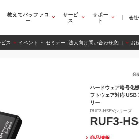
教えてバッファロ
サービ
サポー
会社
ー
ス
ト
ービス
イベント ・ セミナー
法人向け問い合わせ窓口
お
発売
ハードウェア暗号化機
フトウェア対応 USB 3
リー
RUF3-HSEVシリーズ
RUF3-H
商品情報