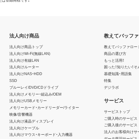
法人向け商品
教えてバッファ
法人向け商品トップ
教えてバッファロー
法人向けWi-Fi(無線LAN)
商品の選び方
法人向け有線LAN
もっと活用！
法人向けルーター
困った！知りたい！そ
法人向けNAS・HDD
基礎知識・用語集
SSD
特集
ブルーレイ/DVD/CDドライブ
デジラボ
法人向けメモリー・組込み/OEM
サービス
法人向けUSBメモリー
メモリーカード・カードリーダー/ライター
サービストップ
映像/音響機器
ご購入時のサービス
法人向け液晶ディスプレイ
ご購入後のサービス
法人向けケーブル
法人のお客様向けサ
法人向けマウス・キーボード・入力機器
データ復旧サービス