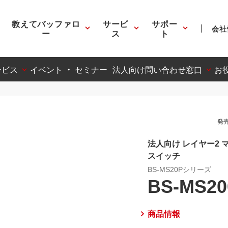
教えてバッファロ
サービ
サポー
会社
ー
ス
ト
ービス
イベント ・ セミナー
法人向け問い合わせ窓口
お
発売
法人向け レイヤー2 マル
スイッチ
BS-MS20Pシリーズ
BS-MS20
商品情報