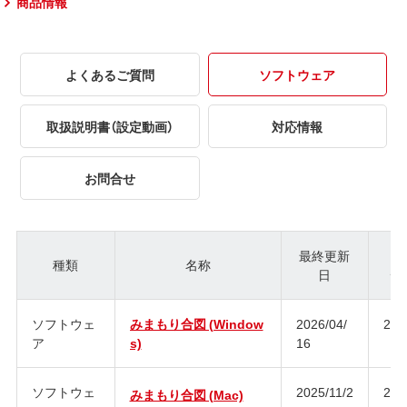
商品情報
よくあるご質問
ソフトウェア
取扱説明書（設定動画）
対応情報
お問合せ
最終更新
種類
名称
日
ジ
ソフトウェ
みまもり合図 (Window
2026/04/
2.0
ア
s)
16
ソフトウェ
2025/11/2
2.0
みまもり合図 (Mac)