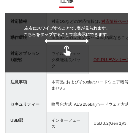
対応情報
対応OSなどの対応情報は、
対応情報ページ
左右にスワイプすることで、表が見られます。
こちらをタップすることで非表示にできます。
動作環境
温度5～35℃、湿度20～80％(結露なきこと)
対応オプション
ウイルスチェッ
（別売）
ク機能延長パッ
OP-RU-EVシリーズ
ク
注意事項
本商品、およびその他のハードウェア暗号
ません。
セキュリティー
暗号化方式：AES 256bit(ハードウェア方式)
USB部
インターフェー
USB 3.2(Gen 1)/3.1(G
ス