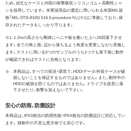
ため、頑丈なケースと内部の衝撃吸収シリコンゴム＋高剛性シャ
シを採用しています。 米軍採用品の選定に用いられる米国MIL規
格「MIL-STD-810G 516.6 procedure IV」(※1)に準拠しており、保
存されたデータをしっかり守ります。
※1. 1.2mの高さから剛体にべニヤ板を敷いた上へ26回落下させ
ます。全ての角と面、辺から落ちるよう角度を変更しながら実施し
ます。テストに用いる5つのサンプルのうち1つでも落下後に動作
が確認できればテストに合格となります。
本商品は、すべての状況・環境で、HDD/データ/外装ケースが破
損しないことを保証するものではありません。また、動作中の
HDDの破損を防ぐものではありません。ドライブを故意に落
下させたり、衝撃を加えないで下さい。
安心の防雨、防塵設計
本商品は、IPX3相当の防雨性能・IP5X相当の防塵設計に対応してい
ます。 移動中の不意な悪天候でも安心です。