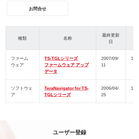
お問合せ
最終更新
種類
名称
日
ジ
ファーム
TS-TGLシリーズ
2007/09/
1.1
ウェア
ファームウェア アップ
11
データ
ソフトウェ
TeraNavigator for TS-
2006/04/
1.2
ア
TGLシリーズ
25
ユーザー登録