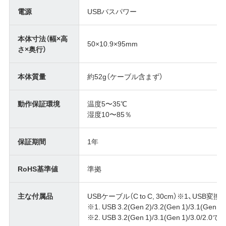
電源
USBバスパワー
本体寸法（幅×高
50×10.9×95mm
さ×奥行）
本体質量
約52g（ケーブル含まず）
動作保証環境
温度5〜35℃
湿度10〜85％
保証期間
1年
RoHS基準値
準拠
主な付属品
USBケーブル（C to C, 30cm）※1、USB変
※1. USB 3.2(Gen 2)/3.2(Gen 1)/3.1(Ge
※2. USB 3.2(Gen 1)/3.1(Gen 1)/3.0/