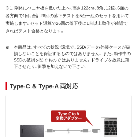
※1. 剛体にべニヤ板を敷いた上へ、高さ122cm、8角、12稜、6面の
各方向で1回、合計26回の落下テストを5台一組のセットを用いて
実施します。セット通算で26回の落下後に1台以上動作が確認で
きればテスト合格となります。
本商品は、すべての状況・環境で、SSD/データ/外装ケースが破
損しないことを保証するものではありません。また、動作中の
SSDの破損を防ぐもので はありません。ドライブを故意に落
下させたり、衝撃を加えないで下さい。
Type-C ＆ Type-A 両対応