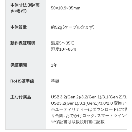
本体寸法（幅×高
50×10.9×95mm
さ×奥行）
本体質量
約52g（ケーブル含まず）
動作保証環境
温度5〜35℃
湿度10〜85％
保証期間
1年
RoHS基準値
準拠
主な付属品
USB 3.2(Gen 2)/3.2(Gen 1)/3.1(Gen 2)/3
USB3.2(Gen1)/3.1(Gen1)/3.0/2.0 変
※ユーティリティーはダウンロードにて配付(DiskFor
り合図、おでかけロック、スマートツインズ 
※保証書は取扱説明書に記載