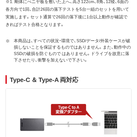
※1. 剛体にべニヤ板を敷いた上へ、高さ122cm、8角、12稜、6面の
各方向で1回、合計26回の落下テストを5台一組のセットを用いて
実施します。セット通算で26回の落下後に1台以上動作が確認で
きればテスト合格となります。
本商品は、すべての状況・環境で、SSD/データ/外装ケースが破
損しないことを保証するものではありません。また、動作中の
SSDの破損を防ぐもので はありません。ドライブを故意に落
下させたり、衝撃を加えないで下さい。
Type-C ＆ Type-A 両対応