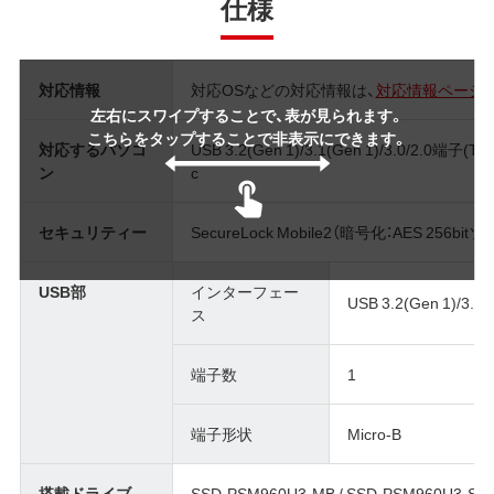
仕様
対応情報
対応OSなどの対応情報は、
対応情報ページ
左右にスワイプすることで、表が見られます。
こちらをタップすることで非表示にできます。
対応するパソコ
USB 3.2(Gen 1)/3.1(Gen 1)/3.0/2.0
ン
c
セキュリティー
SecureLock Mobile2（暗号化：AES 256b
USB部
インターフェー
USB 3.2(Gen 1)/3.1(G
ス
端子数
1
端子形状
Micro-B
搭載ドライブ
SSD-PSM960U3-MB / SSD-PSM960U3-SP 