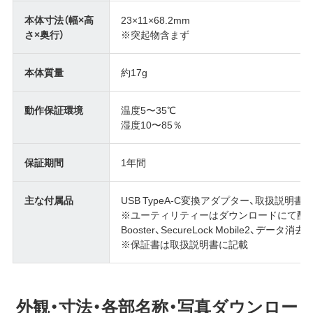
本体寸法（幅×高
23×11×68.2mm
さ×奥行）
※突起物含まず
本体質量
約17g
動作保証環境
温度5〜35℃
湿度10〜85％
保証期間
1年間
主な付属品
USB TypeA-C変換アダプター、取扱説明書（
※ユーティリティーはダウンロードにて配付(DiskForm
Booster、SecureLock Mobile2、デー
※保証書は取扱説明書に記載
外観・寸法・各部名称・写真ダウンロー