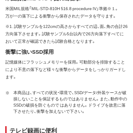
米国MIL規格「MIL-STD-810H 516.8 procedure IV」準拠※１。
万が一の落下による衝撃から保存されたデータを守ります。
※1. 試験サンプルを122cmの高さからすべての辺、面、角の合計26
方向落下させます。試験サンプル5台以内で26方向落下すべてに
おいて正常が確認できたら試験合格となります。
衝撃に強いSSD採用
記憶媒体にフラッシュメモリーを採用。可動部分を排除すること
により不意の落下など様々な衝撃からデータをしっかりガードし
ます。
本商品は、すべての状況・環境で、SSD/データ/外装ケースが破
損しないことを保証するものではありません。また、動作中の
SSDの破損を防ぐもので はありません。ドライブを故意に落
下させたり、衝撃を加えないで下さい。
テレビ録画に便利