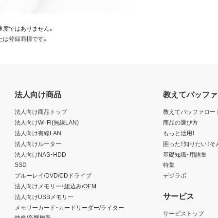
速度ではありません。
たは登録商標です。
法人向け商品
教えてバッファ
法人向け商品トップ
教えてバッファロー
法人向けWi-Fi(無線LAN)
商品の選び方
法人向け有線LAN
もっと活用！
法人向けルーター
困った！知りたい！そ
法人向けNAS・HDD
基礎知識・用語集
SSD
特集
ブルーレイ/DVD/CDドライブ
デジラボ
法人向けメモリー・組込み/OEM
サービス
法人向けUSBメモリー
メモリーカード・カードリーダー/ライター
サービストップ
映像/音響機器