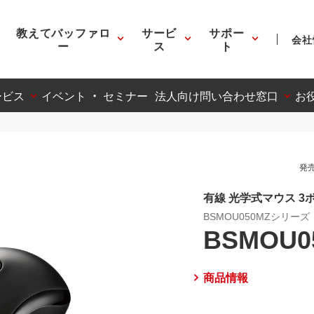
教えてバッファロ
サービ
サポー
会社
ー
ス
ト
ービス
イベント ・ セミナー
法人向け問い合わせ窓口
お
発売
有線 光学式マウス 3
BSMOU050MZシリーズ
BSMOU0
商品情報