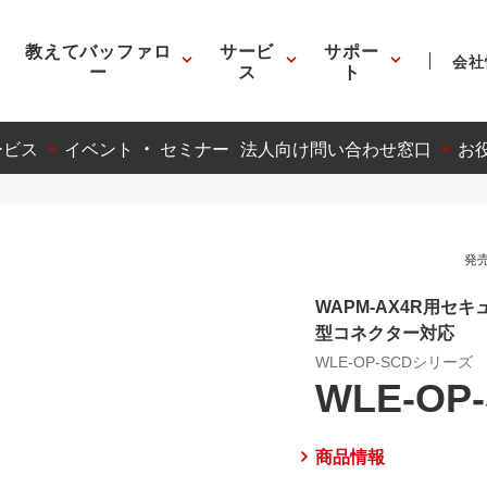
教えてバッファロ
サービ
サポー
会社
ー
ス
ト
ービス
イベント ・ セミナー
法人向け問い合わせ窓口
お
発売
WAPM-AX4R用セ
型コネクター対応
WLE-OP-SCDシリーズ
WLE-OP
商品情報