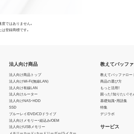
速度ではありません。
たは登録商標です。
法人向け商品
教えてバッファ
法人向け商品トップ
教えてバッファロー
法人向けWi-Fi(無線LAN)
商品の選び方
法人向け有線LAN
もっと活用！
法人向けルーター
困った！知りたい！そ
法人向けNAS・HDD
基礎知識・用語集
SSD
特集
ブルーレイ/DVD/CDドライブ
デジラボ
法人向けメモリー・組込み/OEM
サービス
法人向けUSBメモリー
メモリーカード・カードリーダー/ライター