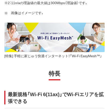
※2：11n/aの理論値の最大値は300Mbps（理論値）です。
画像はイメージです。
[特集] 手軽に家じゅう快適インターネット！「Wi-Fi EasyMesh™」
特長
最新規格「Wi-Fi 6(11ax)」でWi-Fiエリアを拡
張できる