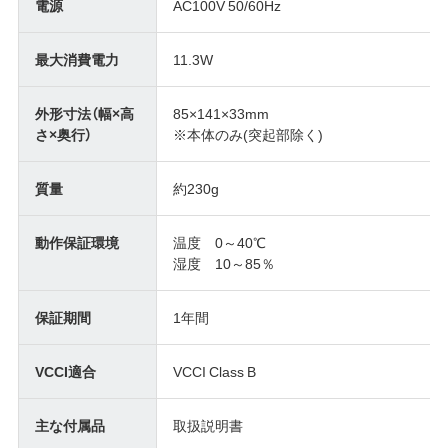
電源
AC100V 50/60Hz
最大消費電力
11.3W
外形寸法（幅×高
85×141×33mm
さ×奥行）
※本体のみ(突起部除く)
質量
約230g
動作保証環境
温度 0～40℃
湿度 10～85％
保証期間
1年間
VCCI適合
VCCI Class B
主な付属品
取扱説明書