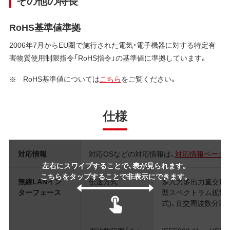
その他の特長
RoHS基準値準拠
2006年7月からEU圏で施行された電気・電子機器に対する特定有
害物質使用制限指令「RoHS指令」の基準値に準拠しています。
RoHS基準値については
こちら
をご覧ください。
仕様
対応情報
対応OSなどの対応情報は、
対応情報ページ
左右にスワイプすることで、表が見られます。
こちらをタップすることで非表示にできます。
無線LANイン
伝送方式
多入力多出力直交周波
ターフェース
型スペクトラム拡散(D
式)、直交周波数分割多