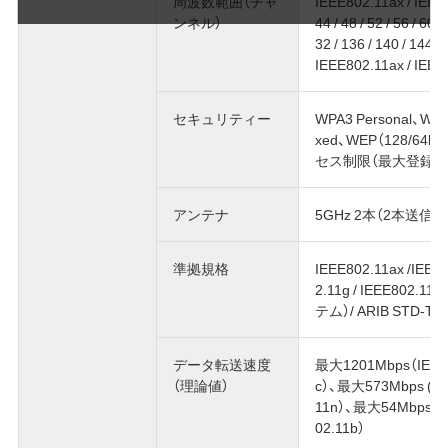
周波数範囲（チャ
IEEE802.11ax / IEEE
ンネル）
44 / 48 / 52 / 56 / 60 /
32 / 136 / 140 / 144ch
IEEE802.11ax / IEE
セキュリティー
WPA3 Personal、WP
xed、WEP（128/6
セス制限（最大登録許可
アンテナ
5GHz 2本（2本送信、
準拠規格
IEEE802.11ax /IEEE8
2.11g / IEEE802
テム）/ ARIB STD
データ転送速度
最大1201Mbps（IEEE8
（理論値）
c）、最大573Mbps (IEE
11n）、最大54Mbps（IE
02.11b）