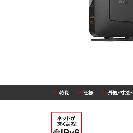
特長
仕様
外観・寸法