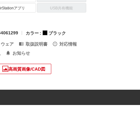
irStationアプリ
USB共有機能
4061299
カラー :
ブラック
トウェア
取扱説明書
対応情報
入
お知らせ
高画質画像/CAD図