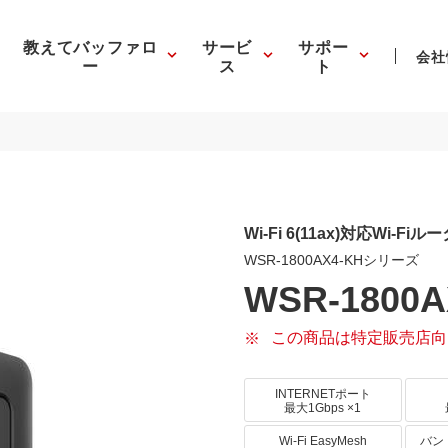
教えてバッファロ
サービ
サポー
会社
ー
ス
ト
Wi-Fi 6(11ax)対応Wi-Fiルー
WSR-1800AX4-KHシリーズ
WSR-1800A
この商品は特定販売店向
INTERNETポート
最大1Gbps ×1
Wi-Fi EasyMesh
バン