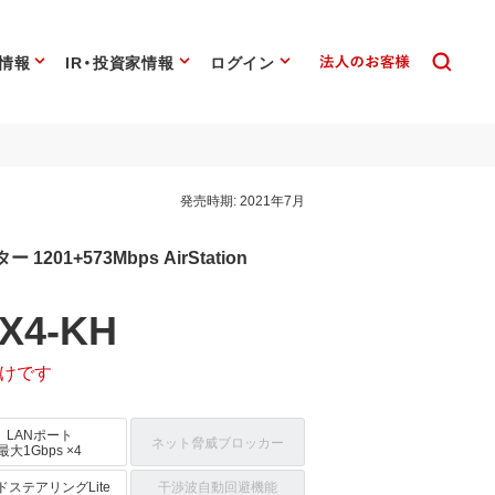
情報
IR・投資家情報
ログイン
発売時期:
2021年7月
ター 1201+573Mbps AirStation
X4-KH
けです
LANポート
ネット脅威ブロッカー
最大1Gbps ×4
ドステアリングLite
干渉波自動回避機能