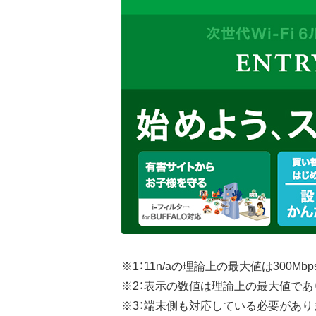
※1：11n/aの理論上の最大値は300Mb
※2：表示の数値は理論上の最大値であり
※3：端末側も対応している必要があり