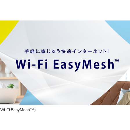
Fi EasyMesh™」