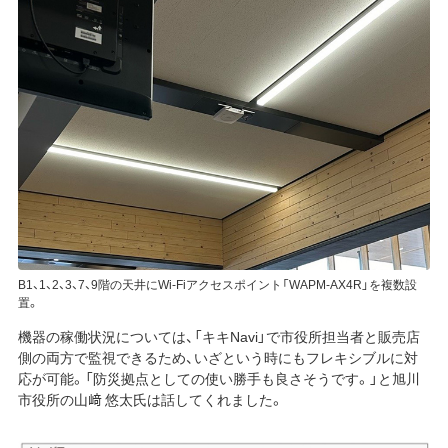
B1、1、2、3、7、9階の天井にWi-Fiアクセスポイント「WAPM-AX4R」を複数設
置。
機器の稼働状況については、「キキNavi」で市役所担当者と販売店
側の両方で監視できるため、いざという時にもフレキシブルに対
応が可能。「防災拠点としての使い勝手も良さそうです。」と旭川
市役所の山﨑 悠太氏は話してくれました。