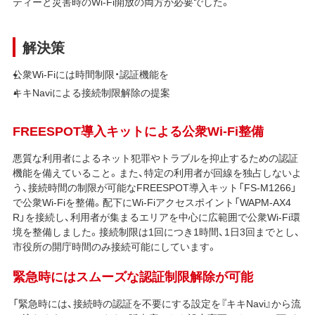
ティーと災害時のWi-Fi開放の両方が必要でした。
解決策
公衆Wi-Fiには時間制限・認証機能を
キキNaviによる接続制限解除の提案
FREESPOT導入キットによる公衆Wi-Fi整備
悪質な利用者によるネット犯罪やトラブルを抑止するための認証
機能を備えていること。また、特定の利用者が回線を独占しないよ
う、接続時間の制限が可能なFREESPOT導入キット「FS-M1266」
で公衆Wi-Fiを整備。配下にWi-Fiアクセスポイント「WAPM-AX4
R」を接続し、利用者が集まるエリアを中心に広範囲で公衆Wi-Fi環
境を整備しました。接続制限は1回につき1時間、1日3回までとし、
市役所の開庁時間のみ接続可能にしています。
緊急時にはスムーズな認証制限解除が可能
「緊急時には、接続時の認証を不要にする設定を『キキNavi』から流