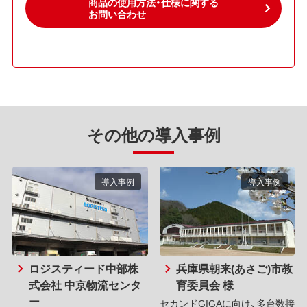
商品の使用方法・仕様に関する
お問い合わせ
その他の導入事例
導入事例
導入事例
ロジスティード中部株
兵庫県朝来(あさご)市教
式会社 中京物流センタ
育委員会 様
ー
セカンドGIGAに向け、多台数接