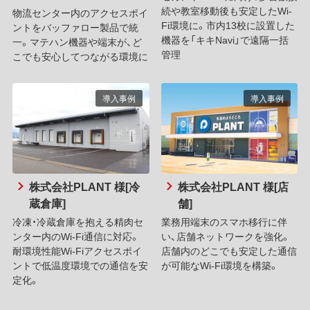
続や教室移動後も安定したWi-
物流センター内のアクセスポイ
Fi環境に。市内13校に設置した
ントをバッファロー製品で統
機器を「キキNavi」で遠隔一括
一。マテハン機器や端末が、ど
管理
こでも安心してつながる環境に
導入事例
導入事例
株式会社PLANT 様[冷
株式会社PLANT 様[店
蔵倉庫]
舗]
冷凍・冷蔵倉庫を抱える精肉セ
業務用端末のスマホ移行に伴
ンター内のWi-Fi通信に対応。
い、店舗ネットワークを強化。
耐環境性能Wi-Fiアクセスポイ
店舗内のどこでも安定した通信
ントで低温度環境での通信を安
が可能なWi-Fi環境を構築。
定化。