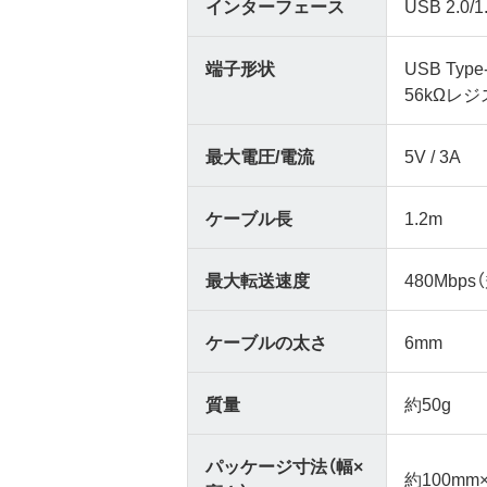
インターフェース
USB 2.0/1
端子形状
USB Type
56kΩレ
最大電圧/電流
5V / 3A
ケーブル長
1.2m
最大転送速度
480Mbps
ケーブルの太さ
6mm
質量
約50g
パッケージ寸法（幅×
約100mm