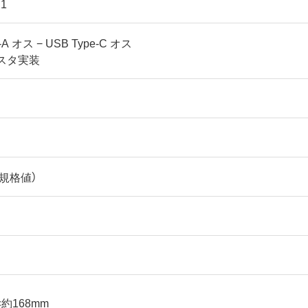
.1
-A オス − USB Type-C オス
ジスタ実装
（規格値）
×約168mm