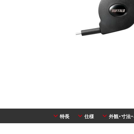
特長
仕様
外観・寸法