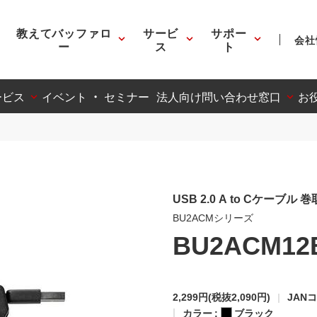
教えてバッファロ
サービ
サポー
会社
ー
ス
ト
ービス
イベント ・ セミナー
法人向け問い合わせ窓口
お
USB 2.0 A to Cケーブル 
BU2ACMシリーズ
BU2ACM12
2,299円
(税抜2,090円)
JANコ
カラー :
ブラック