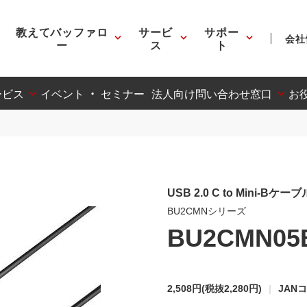
教えてバッファロ
サービ
サポー
会社
ー
ス
ト
ービス
イベント ・ セミナー
法人向け問い合わせ窓口
お
USB 2.0 C to Mini-Bケーブ
BU2CMNシリーズ
BU2CMN05
2,508円
(税抜2,280円)
JANコ