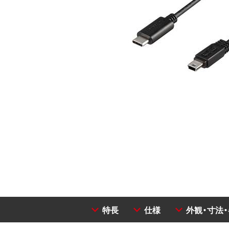
特長
仕様
外観・寸法