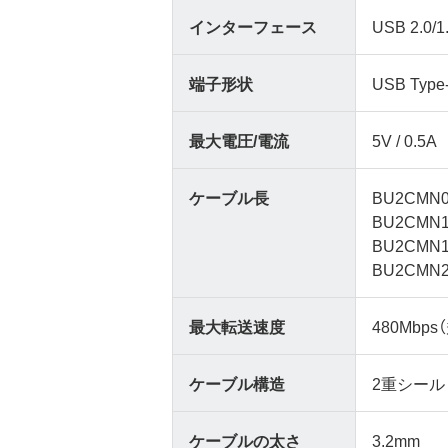
インターフェース
USB 2.0/1
端子形状
USB Type
最大電圧/電流
5V / 0.5A
ケーブル長
BU2CMN0
BU2CMN1
BU2CMN1
BU2CMN2
最大転送速度
480Mbps
ケーブル構造
2重シール
ケーブルの太さ
3.2mm