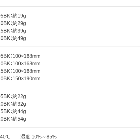
5BK：約19g
0BK：約29g
5BK：約39g
0BK：約49g
5BK：100×168mm
0BK：100×168mm
5BK：100×168mm
0BK：150×190mm
5BK：約22g
0BK：約32g
5BK：約44g
0BK：約54g
～40℃ 湿度:10%～85%