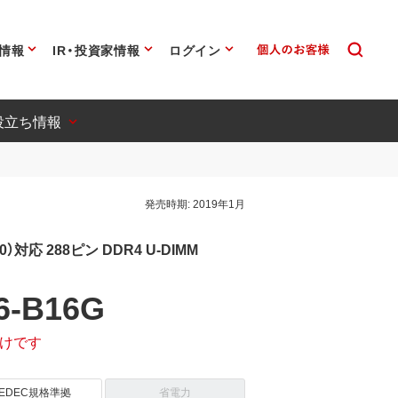
情報
IR・投資家情報
ログイン
役立ち情報
発売時期:
2019年1月
00）対応 288ピン DDR4 U-DIMM
6-B16G
けです
JEDEC規格準拠
省電力