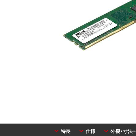
特長
仕様
外観・寸法