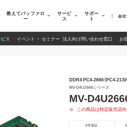
教えてバッファロ
サービ
サポー
会社
ー
ス
ト
ービス
イベント ・ セミナー
法人向け問い合わせ窓口
お
DDR4 PC4-2666（PC4-213
MV-D4U2666シリーズ
MV-D4U266
この商品は特定販売店向
6年保証