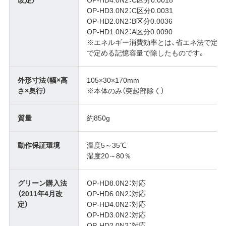
OP-HD3.0N2：C区分0.0031
OP-HD2.0N2：B区分0.0036
OP-HD1.0N2：A区分0.0090
※エネルギー消費効率とは、省エネ法で定
で定める記憶容量で除したものです。
外形寸法（幅×高
105×30×170mm
さ×奥行）
※本体のみ（突起部除く）
質量
約850g
動作保証環境
温度5～35℃
湿度20～80％
グリーン購入法
OP-HD8.0N2：対応
（2011年4月改
OP-HD6.0N2：対応
定）
OP-HD4.0N2：対応
OP-HD3.0N2：対応
OP-HD2.0N2：対応