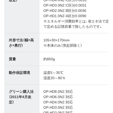
OP-HD3.0N2：C区分0.0031
OP-HD2.0N2：B区分0.0036
OP-HD1.0N2：A区分0.0090
※エネルギー消費効率とは、省エネ法で定
で定める記憶容量で除したものです。
外形寸法（幅×高
105×30×170mm
さ×奥行）
※本体のみ（突起部除く）
質量
約850g
動作保証環境
温度5～35℃
湿度20～80％
グリーン購入法
OP-HD8.0N2：対応
（2011年4月改
OP-HD6.0N2：対応
定）
OP-HD4.0N2：対応
OP-HD3.0N2：対応
OP-HD2.0N2：対応