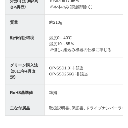
外形寸法（幅×高
105×30×170mm
さ×奥行）
※本体のみ（突起部除く）
質量
約210g
動作保証環境
温度0～40℃
湿度10～85％
※但し、組込み機器の仕様に準じる
グリーン購入法
OP-SSD1.0：非該当
（2011年4月改
OP-SSD256G：非該当
定）
RoHS基準値
準拠
主な付属品
取扱説明書、保証書、ドライブナンバーラベ