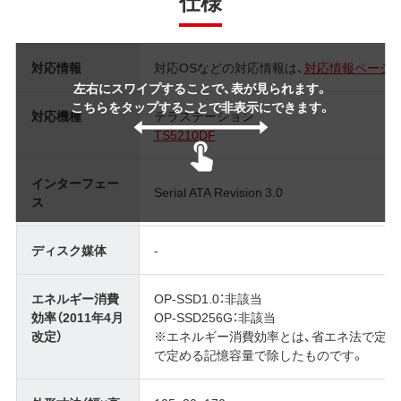
仕様
対応情報
対応OSなどの対応情報は、
対応情報ページ
左右にスワイプすることで、表が見られます。
こちらをタップすることで非表示にできます。
対応機種
テラステーション
TS5210DF
インターフェー
Serial ATA Revision 3.0
ス
ディスク媒体
-
エネルギー消費
OP-SSD1.0：非該当
効率（2011年4月
OP-SSD256G：非該当
改定）
※エネルギー消費効率とは、省エネ法で定
で定める記憶容量で除したものです。