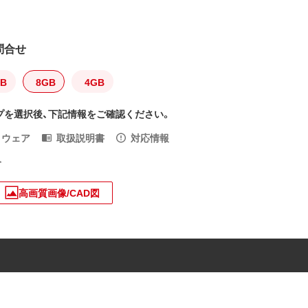
問合せ
GB
8GB
4GB
プを選択後、下記情報をご確認ください。
トウェア
取扱説明書
対応情報
入
高画質画像/CAD図