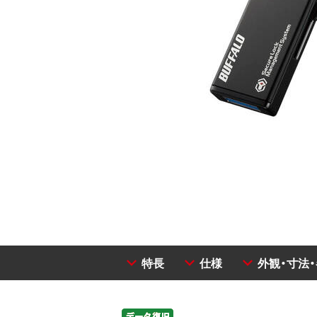
特長
仕様
外観・寸法