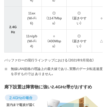
4)
s）
11ax
◎
◎
(Wi-Fi
（1147Mbp
（届きやす
○
6)
s）
い）
2.4G
Hz
11n/g/b
○
◎
(Wi-Fi
（400Mbp
（届きやす
△
4)
s）
い）
バッファローの現行ラインナップにおける（2021年9月現在）
無線LAN規格の理論上の最大値であり、実際のデータ転送速度
を示すものでは ありません。
廊下設置は障害物に強い2.4GHz帯がおすすめ