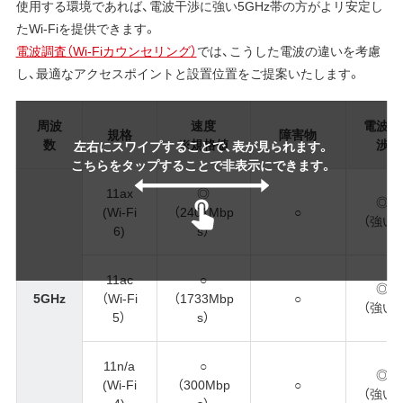
使用する環境であれば、電波干渉に強い5GHz帯の方がよリ安定し
たWi-Fiを提供できます。
電波調査（Wi-Fiカウンセリング）
では、こうした電波の違いを考慮
し、最適なアクセスポイントと設置位置をご提案いたします。
周波
速度
電波干
規格
障害物
数
※規格値
渉
左右にスワイプすることで、表が見られます。
こちらをタップすることで非表示にできます。
11ax
◎
◎
(Wi-Fi
（2401Mbp
○
（強い）
6)
s）
11ac
○
◎
5GHz
（Wi-Fi
（1733Mbp
○
（強い）
5）
s）
11n/a
○
◎
(Wi-Fi
（300Mbp
○
（強い）