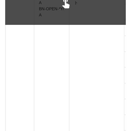
A
ト
BN-OPEN-*Y/
A