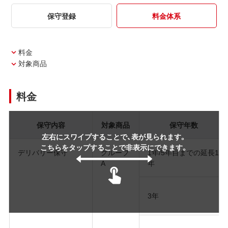
保守登録
料金体系
料金
対象商品
料金
保守内容
対象商品
保守年数
左右にスワイプすることで、表が見られます。
こちらをタップすることで非表示にできます。
デリバリー保守
グループ
1年/5年目までの延長1
A
年
3年