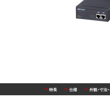
特長
仕様
外観・寸法