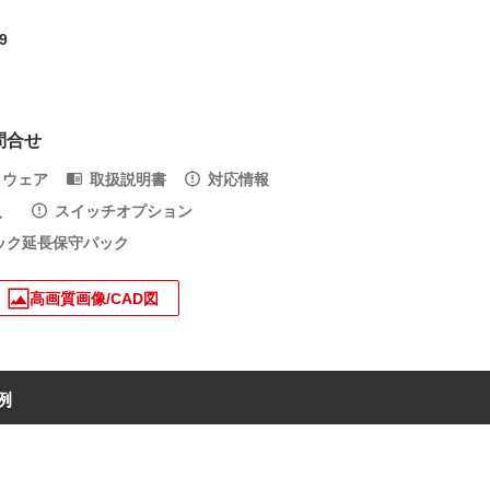
9
問合せ
トウェア
取扱説明書
対応情報
入
スイッチオプション
ック延長保守パック
高画質画像/CAD図
例