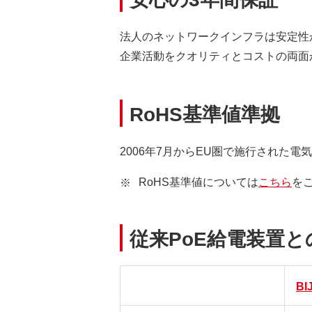
法人のネットワークインフラは安定性
企業活動をクオリティとコストの両面か
RoHS基準値準拠
2006年7月からEU圏で施行された
RoHS基準値については
こちら
を
従来PoE給電装置と
BI