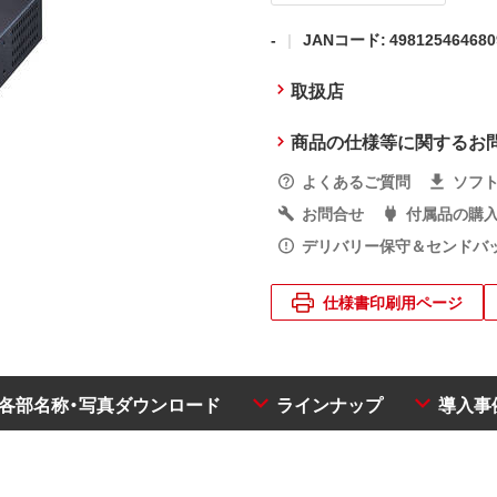
-
JANコード: 498125464680
取扱店
商品の仕様等に関するお
よくあるご質問
ソフ
お問合せ
付属品の購
デリバリー保守＆センドバ
仕様書印刷用ページ
・各部名称・写真ダウンロード
ラインナップ
導入事