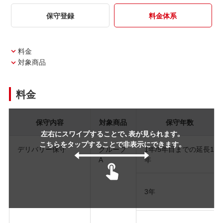
保守登録
料金体系
料金
対象商品
料金
保守内容
対象商品
保守年数
左右にスワイプすることで、表が見られます。
こちらをタップすることで非表示にできます。
デリバリー保守
グループ
1年/5年目までの延長1
A
年
3年