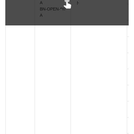
A
ト
BN-OPEN-*Y/
A