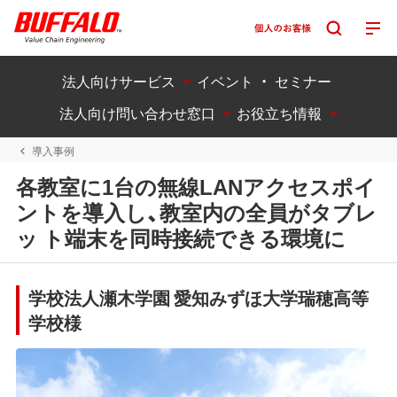
法人向けサービス
イベント ・ セミナー
法人向け問い合わせ窓口
お役立ち情報
導入事例
各教室に1台の無線LANアクセスポイ
ントを導入し、教室内の全員がタブレ
ッ ト端末を同時接続できる環境に
学校法人瀬木学園 愛知みずほ大学瑞穂高等
学校様