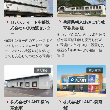
ロジスティード中部株
兵庫県朝来(あさご)市教
式会社 中京物流センタ
育委員会 様
ー
セカンドGIGAに向け、多台数接
続や教室移動後も安定したWi-
物流センター内のアクセスポイ
Fi環境に。市内13校に設置した
ントをバッファロー製品で統
機器を「キキNavi」で遠隔一括
一。マテハン機器や端末が、ど
管理
こでも安心してつながる環境に
導入事例
導入事例
株式会社PLANT 様[冷
株式会社PLANT 様[店
蔵倉庫]
舗]