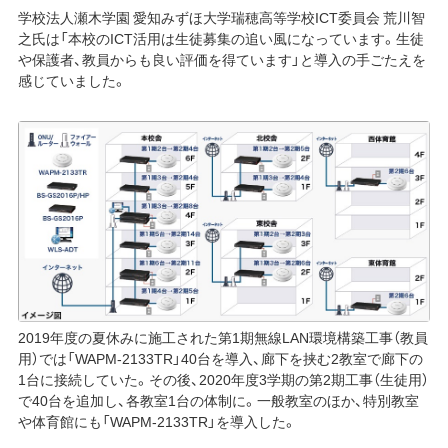
学校法人瀬木学園 愛知みずほ大学瑞穂高等学校ICT委員会 荒川智
之氏は「本校のICT活用は生徒募集の追い風になっています。生徒
や保護者、教員からも良い評価を得ています」と導入の手ごたえを
感じていました。
2019年度の夏休みに施工された第1期無線LAN環境構築工事（教員
用）では「WAPM-2133TR」40台を導入、廊下を挟む2教室で廊下の
1台に接続していた。その後、2020年度3学期の第2期工事（生徒用）
で40台を追加し、各教室1台の体制に。一般教室のほか、特別教室
や体育館にも「WAPM-2133TR」を導入した。