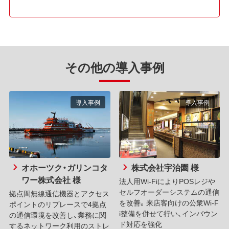
その他の導入事例
導入事例
導入事例
オホーツク・ガリンコタ
株式会社宇治園 様
ワー株式会社 様
法人用Wi-FiによりPOSレジや
セルフオーダーシステムの通信
拠点間無線通信機器とアクセス
を改善。来店客向けの公衆Wi-F
ポイントのリプレースで4拠点
i整備を併せて行い、インバウン
の通信環境を改善し、業務に関
ド対応を強化
するネットワーク利用のストレ