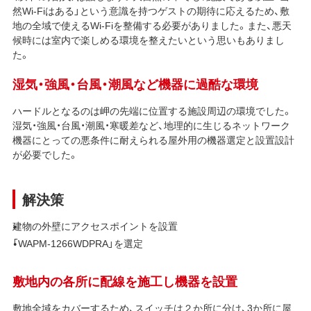
然Wi-Fiはある」という意識を持つゲストの期待に応えるため、敷
地の全域で使えるWi-Fiを整備する必要がありました。また、悪天
候時には室内で楽しめる環境を整えたいという思いもありまし
た。
湿気・強風・台風・潮風など機器に過酷な環境
ハードルとなるのは岬の先端に位置する施設周辺の環境でした。
湿気・強風・台風・潮風・寒暖差など、地理的に生じるネットワーク
機器にとっての悪条件に耐えられる屋外用の機器選定と設置設計
が必要でした。
解決策
建物の外壁にアクセスポイントを設置
「WAPM-1266WDPRA」を選定
敷地内の各所に配線を施工し機器を設置
敷地全域をカバーするため、スイッチは２か所に分け、3か所に屋