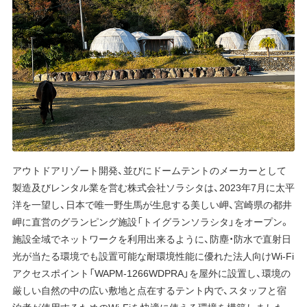
アウトドアリゾート開発、並びにドームテントのメーカーとして
製造及びレンタル業を営む株式会社ソラシタは、2023年7月に太平
洋を一望し、日本で唯一野生馬が生息する美しい岬、宮崎県の都井
岬に直営のグランピング施設「トイグランソラシタ」をオープン。
施設全域でネットワークを利用出来るように、防塵・防水で直射日
光が当たる環境でも設置可能な耐環境性能に優れた法人向けWi-Fi
アクセスポイント「WAPM-1266WDPRA」を屋外に設置し、環境の
厳しい自然の中の広い敷地と点在するテント内で、スタッフと宿