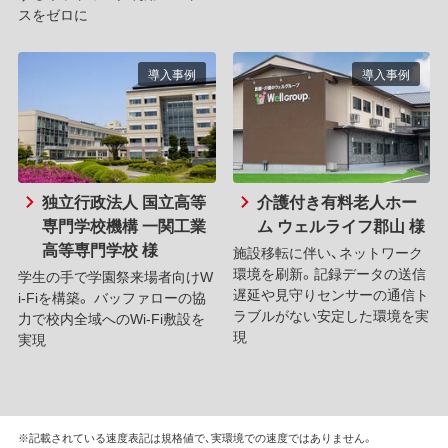
スをゼロに
導入事例
導入事例
独立行政法人 国立高等
介護付き有料老人ホー
専門学校機構 一関工業
ム ウェルライフ郡山 様
高等専門学校 様
施設移転に伴い、ネットワーク
環境を刷新。記録データの送信
学生の手で学園祭来場者向けW
遅延や見守りセンサーの通信ト
i-Fiを構築。 バッファローの協
ラブルがない安定した環境を実
力で校内全域へのWi-Fi敷設を
現
実現
※記載されている速度表記は規格値で、実環境での速度ではありません。