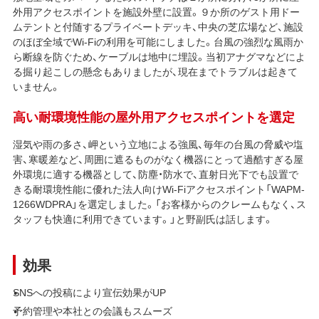
外用アクセスポイントを施設外壁に設置。９か所のゲスト用ドー
ムテントと付随するプライベートデッキ、中央の芝広場など、施設
のほぼ全域でWi-Fiの利用を可能にしました。台風の強烈な風雨か
ら断線を防ぐため、ケーブルは地中に埋設。当初アナグマなどによ
る掘り起こしの懸念もありましたが、現在までトラブルは起きて
いません。
高い耐環境性能の屋外用アクセスポイントを選定
湿気や雨の多さ、岬という立地による強風、毎年の台風の脅威や塩
害、寒暖差など、周囲に遮るものがなく機器にとって過酷すぎる屋
外環境に適する機器として、防塵・防水で、直射日光下でも設置で
きる耐環境性能に優れた法人向けWi-Fiアクセスポイント「WAPM-
1266WDPRA」を選定しました。「お客様からのクレームもなく、ス
タッフも快適に利用できています。」と野副氏は話します。
効果
SNSへの投稿により宣伝効果がUP
予約管理や本社との会議もスムーズ