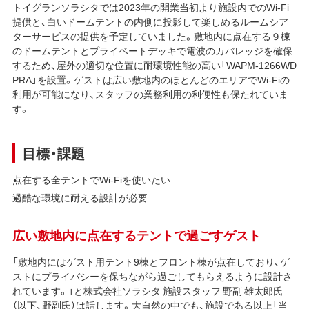
トイグランソラシタでは2023年の開業当初より施設内でのWi-Fi
提供と、白いドームテントの内側に投影して楽しめるルームシア
ターサービスの提供を予定していました。敷地内に点在する９棟
のドームテントとプライベートデッキで電波のカバレッジを確保
するため、屋外の適切な位置に耐環境性能の高い「WAPM-1266WD
PRA」を設置。ゲストは広い敷地内のほとんどのエリアでWi-Fiの
利用が可能になり、スタッフの業務利用の利便性も保たれていま
す。
目標・課題
点在する全テントでWi-Fiを使いたい
過酷な環境に耐える設計が必要
広い敷地内に点在するテントで過ごすゲスト
「敷地内にはゲスト用テント9棟とフロント棟が点在しており、ゲ
ストにプライバシーを保ちながら過ごしてもらえるように設計さ
れています。」と株式会社ソラシタ 施設スタッフ 野副 雄太郎氏
（以下、野副氏）は話します。大自然の中でも、施設である以上「当