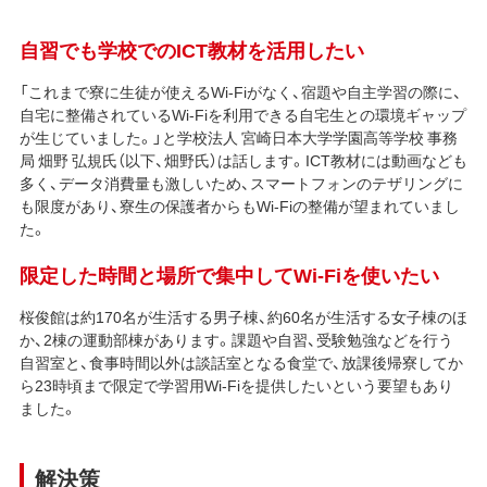
自習でも学校でのICT教材を活用したい
「これまで寮に生徒が使えるWi-Fiがなく、宿題や自主学習の際に、
自宅に整備されているWi-Fiを利用できる自宅生との環境ギャップ
が生じていました。」と学校法人 宮崎日本大学学園高等学校 事務
局 畑野 弘規氏（以下、畑野氏）は話します。ICT教材には動画なども
多く、データ消費量も激しいため、スマートフォンのテザリングに
も限度があり、寮生の保護者からもWi-Fiの整備が望まれていまし
た。
限定した時間と場所で集中してWi-Fiを使いたい
桜俊館は約170名が生活する男子棟、約60名が生活する女子棟のほ
か、2棟の運動部棟があります。課題や自習、受験勉強などを行う
自習室と、食事時間以外は談話室となる食堂で、放課後帰寮してか
ら23時頃まで限定で学習用Wi-Fiを提供したいという要望もあり
ました。
解決策