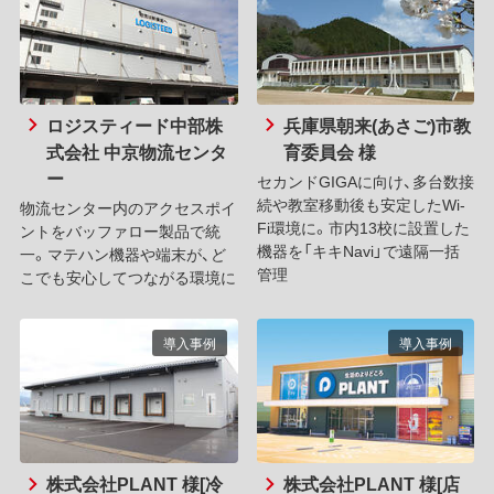
ロジスティード中部株
兵庫県朝来(あさご)市教
式会社 中京物流センタ
育委員会 様
ー
セカンドGIGAに向け、多台数接
続や教室移動後も安定したWi-
物流センター内のアクセスポイ
Fi環境に。市内13校に設置した
ントをバッファロー製品で統
機器を「キキNavi」で遠隔一括
一。マテハン機器や端末が、ど
管理
こでも安心してつながる環境に
導入事例
導入事例
株式会社PLANT 様[冷
株式会社PLANT 様[店