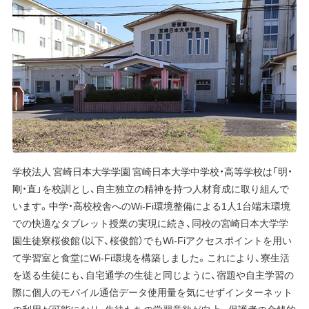
学校法人 宮崎日本大学学園 宮崎日本大学中学校・高等学校は「明・
剛・直」を校訓とし、自主独立の精神を持つ人材育成に取り組んで
います。中学・高校校舎へのWi-Fi環境整備による1人1台端末環境
での快適なタブレット授業の実現に続き、同校の宮崎日本大学学
園生徒寮桜俊館（以下、桜俊館）でもWi-Fiアクセスポイントを用い
て学習室と食堂にWi-Fi環境を構築しました。これにより、寮生活
を送る生徒にも、自宅通学の生徒と同じように、宿題や自主学習の
際に個人のモバイル通信データ使用量を気にせずインターネット