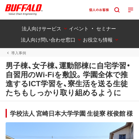
法人向けサービス
イベント ・ セミナー
法人向け問い合わせ窓口
お役立ち情報
導入事例
男子棟、女子棟、運動部棟に自宅学習・
自習用のWi-Fiを敷設。学園全体で推
進するICT学習を、寮生活を送る生徒
たちもしっかり取り組めるように
学校法人 宮崎日本大学学園 生徒寮 桜俊館 様