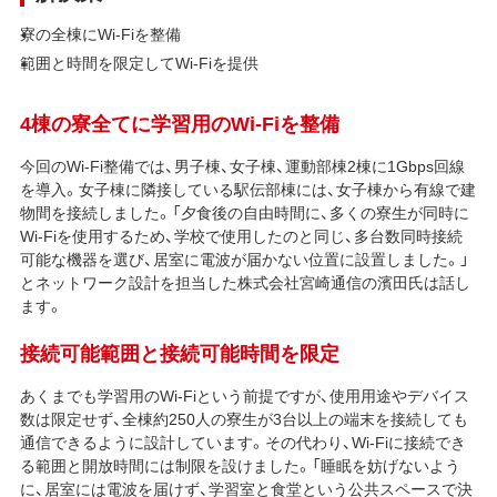
寮の全棟にWi-Fiを整備
範囲と時間を限定してWi-Fiを提供
4棟の寮全てに学習用のWi-Fiを整備
今回のWi-Fi整備では、男子棟、女子棟、運動部棟2棟に1Gbps回線
を導入。女子棟に隣接している駅伝部棟には、女子棟から有線で建
物間を接続しました。「夕食後の自由時間に、多くの寮生が同時に
Wi-Fiを使用するため、学校で使用したのと同じ、多台数同時接続
可能な機器を選び、居室に電波が届かない位置に設置しました。」
とネットワーク設計を担当した株式会社宮崎通信の濱田氏は話し
ます。
接続可能範囲と接続可能時間を限定
あくまでも学習用のWi-Fiという前提ですが、使用用途やデバイス
数は限定せず、全棟約250人の寮生が3台以上の端末を接続しても
通信できるように設計しています。その代わり、Wi-Fiに接続でき
る範囲と開放時間には制限を設けました。「睡眠を妨げないよう
に、居室には電波を届けず、学習室と食堂という公共スペースで決