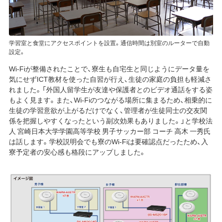
学習室と食堂にアクセスポイントを設置。通信時間は別室のルーターで自動
設定。
Wi-Fiが整備されたことで、寮生も自宅生と同じようにデータ量を
気にせずICT教材を使った自習が行え、生徒の家庭の負担も軽減さ
れました。「外国人留学生が友達や保護者とのビデオ通話をする姿
もよく見ます。また、Wi-Fiのつながる場所に集まるため、相乗的に
生徒の学習意欲が上がるだけでなく、管理者が生徒同士の交友関
係を把握しやすくなったという副次効果もありました。」と学校法
人 宮崎日本大学学園高等学校 男子サッカー部 コーチ 高木 一秀氏
は話します。学校説明会でも寮のWi-Fiは要確認点だったため、入
寮予定者の安心感も格段にアップしました。