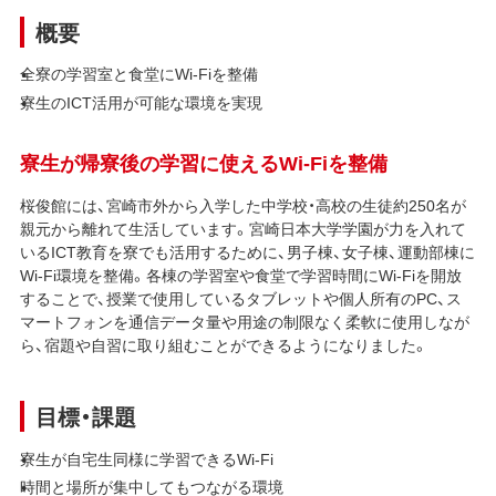
概要
全寮の学習室と食堂にWi-Fiを整備
寮生のICT活用が可能な環境を実現
寮生が帰寮後の学習に使えるWi-Fiを整備
桜俊館には、宮崎市外から入学した中学校・高校の生徒約250名が
親元から離れて生活しています。宮崎日本大学学園が力を入れて
いるICT教育を寮でも活用するために、男子棟、女子棟、運動部棟に
Wi-Fi環境を整備。各棟の学習室や食堂で学習時間にWi-Fiを開放
することで、授業で使用しているタブレットや個人所有のPC、ス
マートフォンを通信データ量や用途の制限なく柔軟に使用しなが
ら、宿題や自習に取り組むことができるようになりました。
目標・課題
寮生が自宅生同様に学習できるWi-Fi
時間と場所が集中してもつながる環境