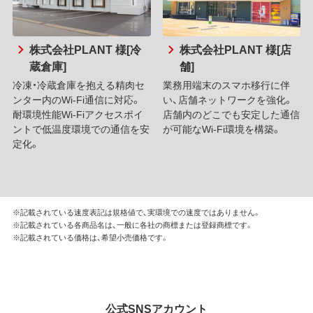
株式会社PLANT 様[冷
株式会社PLANT 様[店
蔵倉庫]
舗]
冷凍・冷蔵倉庫を抱える精肉セ
業務用端末のスマホ移行に伴
ンター内のWi-Fi通信に対応。
い、店舗ネットワークを強化。
耐環境性能Wi-Fiアクセスポイ
店舗内のどこでも安定した通信
ントで低温度環境での通信を安
が可能なWi-Fi環境を構築。
定化。
※記載されている速度表記は規格値で、実環境での速度ではありません。
※記載されている各商品名は、一般に各社の商標または登録商標です。
※記載されている価格は、希望小売価格です。
公式SNSアカウント