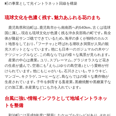
町の事業として光イントラネット回線を構築
琉球文化を色濃く残す、魅力あふれる花のまち
鹿児島県和泊町は、鹿児島市から南南西へ約540km、古くは琉球
国に属し、現在も琉球文化が色濃く残る沖永良部島の町です。島全
体が隆起サンゴ礁でできているため、海岸の多くが独特のカルス
ト地形をしており、「フーチャ」と呼ばれる潮吹き洞窟が人気の観
光スポットとなっています。他にも日本一のガジュマルの木やソ
テツジャングルなど、この島ならではの様々な風景が見られます。
産業の中心は農業。ユリ、スプレーマム、グラジオラスなど花き
の生産が盛んで、空港にも「えらぶゆりの島空港」という愛称が付
けられています。他にもじゃがいも、石川さといも、サトウキビ、
マンゴー、キクラゲ、コーヒーなど、島ならではの様々な農作物が
生産されています。子牛を飼育する畜産業、黒糖焼酎や黒糖菓子な
どの加工業、水産業などにも力を入れています。
台風に強い情報インフラとして地域イントラネッ
トを整備
和泊町には平成8年度に開局したケーブルテレビがあり、それが