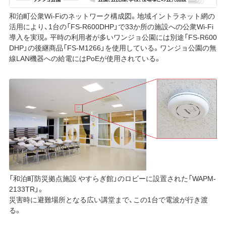
和泊町公衆Wi-Fiのネットワーク構成図。地域イントラネット網の
活用により、1台の「FS-R600DHP」で33か所の施設への公衆Wi-Fi
導入を実現。平時の利用者が多いワンジョ公園には別途「FS-R600
DHP」の後継商品「FS-M1266」を使用している。ワンジョ公園の無
線LAN機器への給電にはPoEが使用されている。
「和泊町防災拠点施設 やすらぎ館」のロビーに設置された「WAPM-
2133TR」。
災害時に避難場所となる広い講堂まで、この1台で電波が行き渡
る。