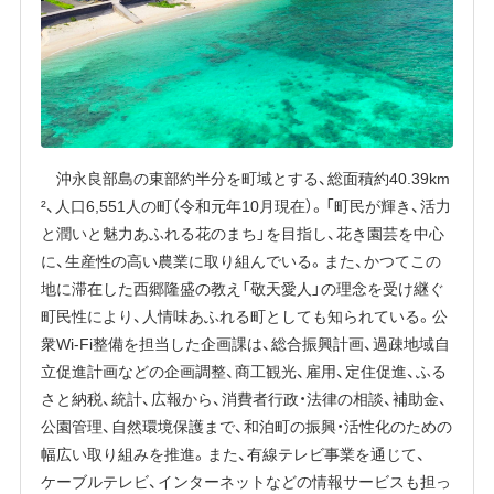
沖永良部島の東部約半分を町域とする、総面積約40.39km
²、人口6,551人の町（令和元年10月現在）。「町民が輝き、活力
と潤いと魅力あふれる花のまち」を目指し、花き園芸を中心
に、生産性の高い農業に取り組んでいる。また、かつてこの
地に滞在した西郷隆盛の教え「敬天愛人」の理念を受け継ぐ
町民性により、人情味あふれる町としても知られている。公
衆Wi-Fi整備を担当した企画課は、総合振興計画、過疎地域自
立促進計画などの企画調整、商工観光、雇用、定住促進、ふる
さと納税、統計、広報から、消費者行政・法律の相談、補助金、
公園管理、自然環境保護まで、和泊町の振興・活性化のための
幅広い取り組みを推進。また、有線テレビ事業を通じて、
ケーブルテレビ、インターネットなどの情報サービスも担っ