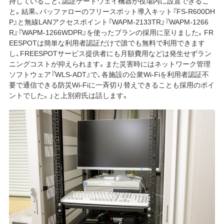
持していること、認証ゲートウェイ機器が役場内に設置できるこ
と。結果、バッファローのフリースポット導入キット『FS-R600DH
P』と無線LANアクセスポイント『WAPM-2133TR』『WAPM-1266
R』『WAPM-1266WDPR』を使ったプランの採用に至りました。FR
EESPOTは簡単な利用者認証だけで誰でも無料で利用できます
し、FREESPOTサービス提供者にも月額費用などは発生せずラン
ニングコストが抑えられます。また災害時にはネットワーク管理
ソフトウェア『WLS-ADT』で、各施設の公衆Wi-Fiを利用者認証不
要で通信できる防災Wi-Fiに一斉切り替えできることも採用のポイ
ントでした。」と上別府氏は話します。