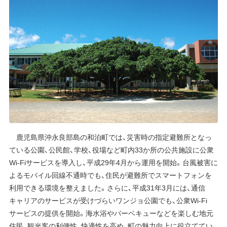
鹿児島県沖永良部島の和泊町では、災害時の指定避難所となっ
ている公園、公民館、学校、役場など町内33か所の公共施設に公衆
Wi-Fiサービスを導入し、平成29年4月から運用を開始。台風被害に
よるモバイル回線不通時でも、住民が避難所でスマートフォンを
利用できる環境を整えました。さらに、平成31年3月には、通信
キャリアのサービスが受けづらいワンジョ公園でも、公衆Wi-Fi
サービスの提供を開始。海水浴やバーベキューなどを楽しむ地元
住民、観光客の利便性、快適性を高め、町の魅力向上に役立ててい