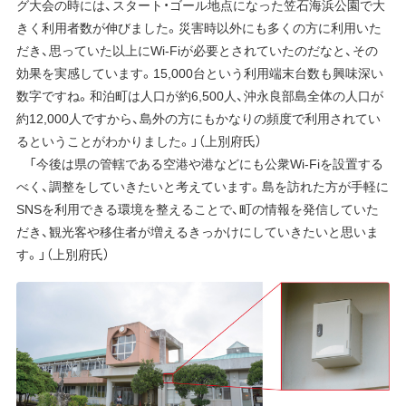
グ大会の時には、スタート・ゴール地点になった笠石海浜公園で大
きく利用者数が伸びました。災害時以外にも多くの方に利用いた
だき、思っていた以上にWi-Fiが必要とされていたのだなと、その
効果を実感しています。15,000台という利用端末台数も興味深い
数字ですね。和泊町は人口が約6,500人、沖永良部島全体の人口が
約12,000人ですから、島外の方にもかなりの頻度で利用されてい
るということがわかりました。」（上別府氏）
「今後は県の管轄である空港や港などにも公衆Wi-Fiを設置する
べく、調整をしていきたいと考えています。島を訪れた方が手軽に
SNSを利用できる環境を整えることで、町の情報を発信していた
だき、観光客や移住者が増えるきっかけにしていきたいと思いま
す。」（上別府氏）