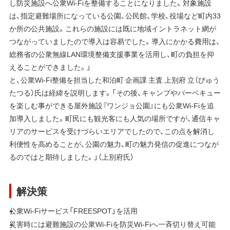
し防災施設へ公衆Wi-Fiを整備することになりました。対象施設
は、指定避難場所になっている公園、公民館、学校、役場など町内33
か所の公共施設。これらの施設には既に地域イントラネット網が
つながっていましたので導入は容易でした。導入にかかる費用は、
総務省の公衆無線LAN環境整備支援事業を活用し、町の負担を抑
えることができました。」
と、公衆Wi-Fi整備を担当した和泊町 企画課 主査 上別府 立（びゅう
たつる）氏は経緯を説明します。「その後、キャンプやバーベキュー
を楽しむ事ができる屋外施設『ワンジョ公園』にも公衆Wi-Fiを追
加導入しました。町民にも観光客にも人気の場所ですが、通信キャ
リアのサービスを受けづらいエリアでしたので、この点を解消し
利便性を高めることが、公園の魅力、町の魅力発信の促進につなが
るのではと期待しました。」（上別府氏）
解決策
公衆Wi-Fiサービス「FREESPOT」を活用
災害時には避難施設の公衆Wi-Fiを防災Wi-Fiへ一斉切り替え可能