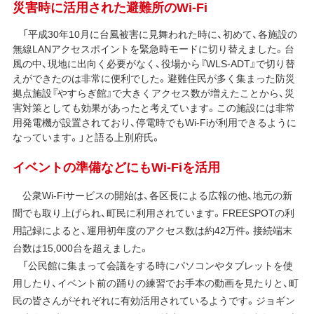
災害時に活用された避難所のWi-Fi
「平成30年10月に台風被害に見舞われた時に、初めて、各施設の
無線LANアクセスポイントを緊急時モードに切り替えました。台
風の中、現地に出向く必要がなく、役場から『WLS-ADT』で切り替
えができたのは非常に便利でした。避難住民が多く集まった防災
拠点施設『やすらぎ館』で大きくアクセス数が増えたことから、災
害対策としても効果があったと考えています。この施設には非常
用発電機が設置されており、停電時でもWi-Fiが利用できるように
なっています。」と語る上別府氏。
イベントの準備などにもWi-Fiを活用
公衆Wi-Fiサービスの開始は、各区長による広報の他、地元の新
聞でも取り上げられ、町民に利用されています。FREESPOTの利
用記録によると、運用初年度のアクセス数は約42万件。接続端末
台数は15,000台を超えました。
「公民館に集まって会議をする時にパソコンやタブレットを使
用したり、イベント前の踊りの練習でお手本の動画を見たりと、町
民の皆さんがそれぞれに有効活用されているようです。ジョギン