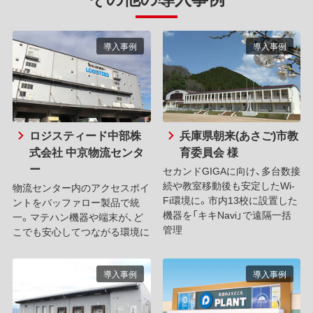
導入事例
導入事例
ロジスティード中部株
兵庫県朝来(あさご)市教
式会社 中京物流センタ
育委員会 様
ー
セカンドGIGAに向け、多台数接
続や教室移動後も安定したWi-
物流センター内のアクセスポイ
Fi環境に。市内13校に設置した
ントをバッファロー製品で統
機器を「キキNavi」で遠隔一括
一。マテハン機器や端末が、ど
管理
こでも安心してつながる環境に
導入事例
導入事例