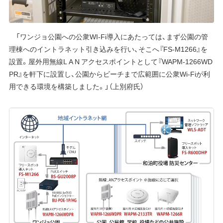
「ワンジョ公園への公衆WI-Fi導入にあたっては、まず公園の管
理棟へのイントラネット引き込みを行い、そこへ『FS-M1266』を
設置。屋外用無線L A N アクセスポイントとして『WAPM-1266WD
PR』を軒下に設置し、公園からビーチまで広範囲に公衆Wi-Fiが利
用できる環境を構築しました。」（上別府氏）