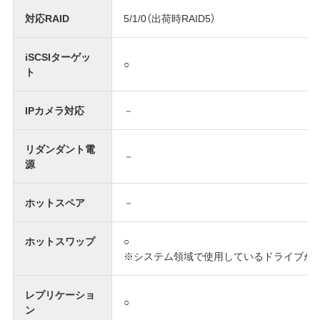
対応RAID
5/1/0（出荷時RAID5）
iSCSIターゲッ
○
ト
IPカメラ対応
－
リダンダント電
－
源
ホットスペア
－
ホットスワップ
○
※システム領域で使用しているドライブが
レプリケーショ
○
ン