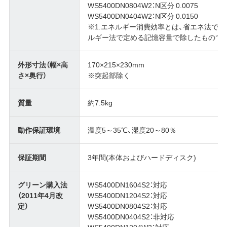
WS5400DN0804W2：N区分 0.0075
WS5400DN0404W2：N区分 0.0150
※1.エネルギー消費効率とは、省エネ法で
ルギー法で定める記憶容量で除したもので
外形寸法（幅×高
170×215×230mm
さ×奥行）
※突起部除く
質量
約7.5kg
動作保証環境
温度5～35℃、湿度20～80％
保証期間
3年間(本体およびハードディスク)
グリーン購入法
WS5400DN1604S2：対応
（2011年4月改
WS5400DN1204S2：対応
定）
WS5400DN0804S2：対応
WS5400DN0404S2：非対応
WS5400DN1204W2：対応