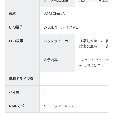
規格
VCCI Class A
UPS端子
D-SUB 9ピン(オス)×1
LCD表示
バックライトカ
通常動作時 ： 青
ラー
障害発生時 ： 赤
表示内容
[ファームウェアバージョン
ed]、およびエラー
搭載ドライブ数
4
ベイ数
4
RAID方式
ソフトウェアRAID