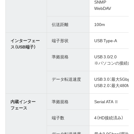
SNMP
WebDAV
伝送距離
100m
インターフェー
端子形状
USB Type-A
ス（USB端子）
準拠規格
USB 3.0/2.0
※パソコンの接続に
データ転送速度
USB 3.0：最大5Gbp
USB 2.0：最大480M
内蔵インター
準拠規格
Serial ATA Ⅱ
フェース
端子数
4（HD接続済み）
データ転送速度
最大3.0Gbps(理論値