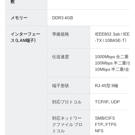
数
メモリー
DDR3 4GB
インターフェー
準拠規格
IEEE802.3ab / IEEE
ス（LAN端子）
-TX / 10BASE-T）
伝送速度
1000Mbps 全二重
100Mbps 半二重/全
10Mbps 半二重/全二
端子形状
RJ-45型 8極
対応プロトコル
TCP/IP、UDP
対応ネットワー
SMB/CIFS
クファイル プロ
FTP、FTPS
トコル
NFS