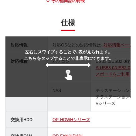
その他商品の特長
仕様
対応情報
対応OSなどの対応情報は、
対応情報ページ
左右にスワイプすることで、表が見られます。
こちらをタップすることで非表示にできます。
対応機種
パソコン
USB3.0/USB2.0
※USB3.0/USB
スボードをご利用く
NAS
テラステーション：TS
テラステーションWSS：
Vシリーズ
交換用HDD
OP-HDWHシリーズ
交換用FAN
OP-FAN/HDWH