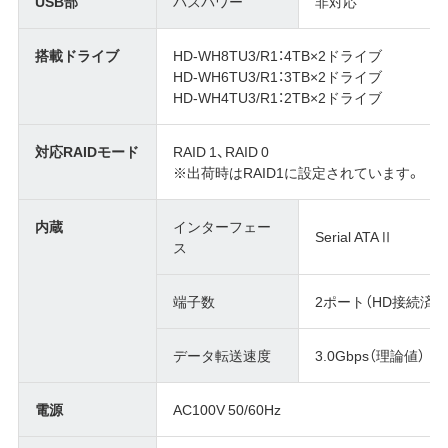
USB部
バスパワー
非対応
搭載ドライブ
HD-WH8TU3/R1：4TB×2ドライブ
HD-WH6TU3/R1：3TB×2ドライブ
HD-WH4TU3/R1：2TB×2ドライブ
対応RAIDモード
RAID 1、RAID 0
※出荷時はRAID1に設定されています。
内蔵
インターフェー
Serial ATAⅡ
ス
端子数
2ポート（HD接続済み
データ転送速度
3.0Gbps（理論値）
電源
AC100V 50/60Hz