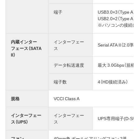
端子
USB3.0×3（Type A
USB2.0×2（Type A）
※パソコンの接続に
内蔵インター
インターフェー
Serial ATA II（2.0準拠
フェース（SATA
ス
II）
データ転送速度
最大 3.0Gbps（規格値
端子数
4（HD接続済み）
規格
VCCI Class A
インターフェー
インターフェー
UPS専用端子(D-SUB
ス（UPS）
ス
ファン
40mm角 ボールベアリングファン 2基