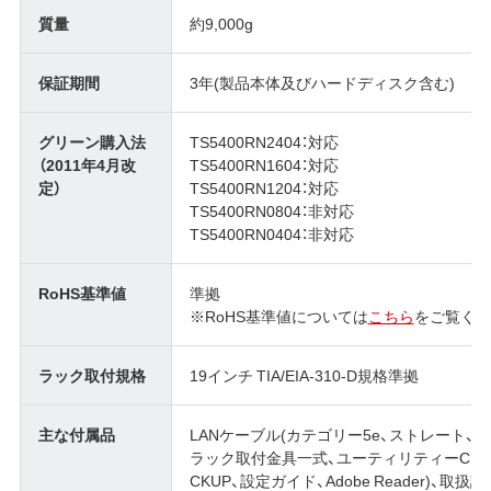
質量
約9,000g
保証期間
3年(製品本体及びハードディスク含む)
グリーン購入法
TS5400RN2404：対応
（2011年4月改
TS5400RN1604：対応
定）
TS5400RN1204：対応
TS5400RN0804：非対応
TS5400RN0404：非対応
RoHS基準値
準拠
※RoHS基準値については
こちら
をご覧くだ
ラック取付規格
19インチ TIA/EIA-310-D規格準拠
主な付属品
LANケーブル(カテゴリー5e、ストレート、2m
ラック取付金具一式、ユーティリティーCD(テ
CKUP、設定ガイド、Adobe Reader)、取