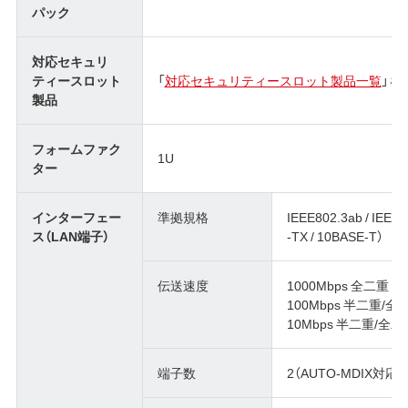
パック
対応セキュリ
ティースロット
「
対応セキュリティースロット製品一覧
」を
製品
フォームファク
1U
ター
インターフェー
準拠規格
IEEE802.3ab / IEEE
ス（LAN端子）
-TX / 10BASE-T）
伝送速度
1000Mbps 全二重
100Mbps 半二重/全
10Mbps 半二重/全二
端子数
2（AUTO-MDIX対応）