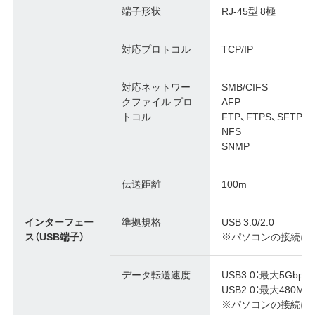
端子形状
RJ-45型 8極
対応プロトコル
TCP/IP
対応ネットワー
SMB/CIFS
クファイル プロ
AFP
トコル
FTP、FTPS、SFTP
NFS
SNMP
伝送距離
100m
インターフェー
準拠規格
USB 3.0/2.0
ス（USB端子）
※パソコンの接続に
データ転送速度
USB3.0：最大5Gbps
USB2.0：最大480Mb
※パソコンの接続に