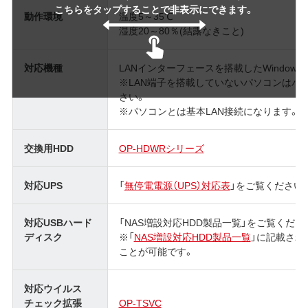
こちらをタップすることで非表示にできます。
動作環境
温度5～35℃
湿度20～80％(結露なきこと)
対応機種
LANインターフェースを搭載したWindows
※LAN端子を搭載していないパソコンはバ
さい。
※パソコンとは基本LAN接続になります。
交換用HDD
OP-HDWRシリーズ
対応UPS
「
無停電電源（UPS）対応表
」をご覧ください
対応USBハード
「NAS増設対応HDD製品一覧」をご覧くださ
ディスク
※「
NAS増設対応HDD製品一覧
」に記載され
ことが可能です。
対応ウイルス
チェック拡張
OP-TSVC