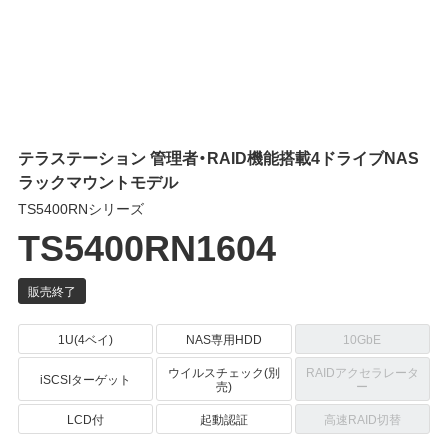
テラステーション 管理者・RAID機能搭載4ドライブNAS
ラックマウントモデル
TS5400RNシリーズ
TS5400RN1604
1U(4ベイ)
NAS専用HDD
10GbE
ウイルスチェック(別
RAIDアクセラレータ
iSCSIターゲット
売)
ー
LCD付
起動認証
高速RAID切替