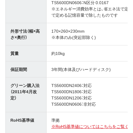
TS5600DN0606：N区分 0.0167
※エネルギー消費効率とは、省エネ法で定
で定める記憶容量で除したものです
外形寸法（幅×高
170×260×230mm
さ×奥行）
※本体のみ(突起部除く)
質量
約10kg
保証期間
3年間(本体及びハードディスク)
グリーン購入法
TS5600DN2406：対応
（2011年4月改
TS5600DN1806：対応
定）
TS5600DN1206：対応
TS5600DN0606：非対応
RoHS基準値
準拠
※RoHS基準値についてはこちらをご覧くだ