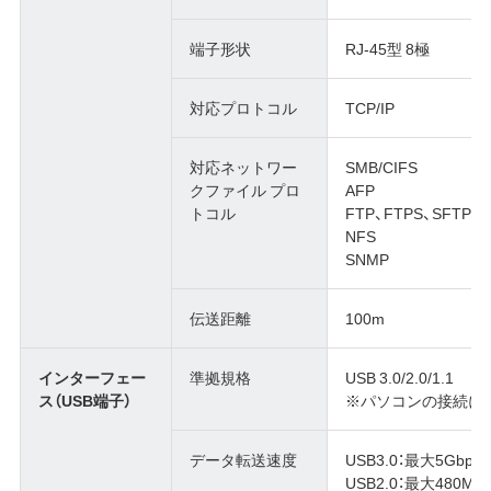
端子形状
RJ-45型 8極
対応プロトコル
TCP/IP
対応ネットワー
SMB/CIFS
クファイル プロ
AFP
トコル
FTP、FTPS、SFTP
NFS
SNMP
伝送距離
100m
インターフェー
準拠規格
USB 3.0/2.0/1.1
ス（USB端子）
※パソコンの接続に
データ転送速度
USB3.0：最大5Gbps
USB2.0：最大480Mb