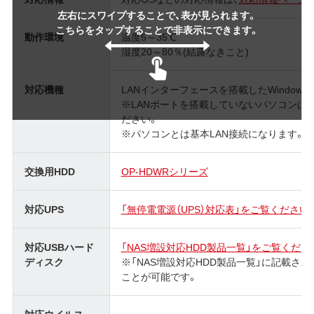
左右にスワイプすることで、表が見られます。
こちらをタップすることで非表示にできます。
動作環境
温度5～35℃
湿度20～80％(結露なきこと)
対応機種
LANインターフェースを搭載したWindows
※LANポートを搭載していないパソコンは
ださい。
※パソコンとは基本LAN接続になります。
交換用HDD
OP-HDWRシリーズ
対応UPS
「無停電電源（UPS）対応表」をご覧ください
対応USBハード
「NAS増設対応HDD製品一覧」をご覧くださ
ディスク
※「NAS増設対応HDD製品一覧」に記載さ
ことが可能です。