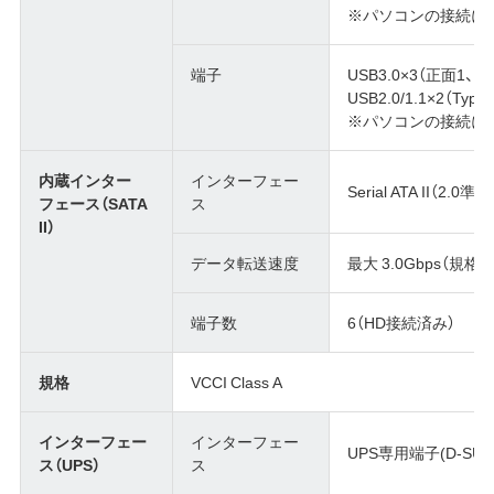
※パソコンの接続に
端子
USB3.0×3（正面1、背
USB2.0/1.1×2（Type 
※パソコンの接続に
内蔵インター
インターフェー
Serial ATA II（2.0準拠
フェース（SATA
ス
II）
データ転送速度
最大 3.0Gbps（規格値
端子数
6（HD接続済み）
規格
VCCI Class A
インターフェー
インターフェー
UPS専用端子(D-SUB
ス（UPS）
ス