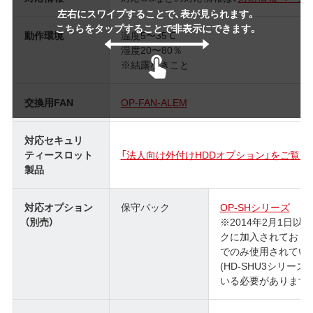
左右にスワイプすることで、表が見られます。
こちらをタップすることで非表示にできます。
動作環境
温度5〜35℃
湿度20〜80％
※結露なきこと
交換用FAN
OP-FAN-ALEM
対応セキュリ
ティースロット
「法人向け外付けHDDオプション」をご覧く
製品
対応オプション
保守パック
OP-SHシリーズ
（別売）
※2014年2月1日以降に
クに加入されており、本
でのみ使用されてい
(HD-SHU3シリーズ
いる必要があります)