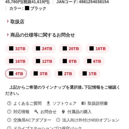
45,780円
(税抜41,619円)
JANコード: 4981254038154
カラー :
ブラック
取扱店
商品の仕様等に関するお問合せ
32TB
24TB
20TB
18TB
16TB
12TB
8TB
6TB
4TB
3TB
2TB
1TB
上記からご希望のラインナップを選択後、下記情報をご確認く
ださい。
よくあるご質問
ソフトウェア
取扱説明書
対応情報
お問合せ
付属品の購入
交換用ACアダプター
法人向け外付けHDDオプション
ドライブステーションプロ保守パック