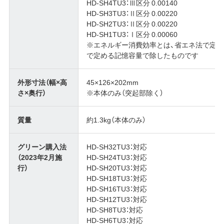
HD-SH4TU3：Ⅲ区分 0.00140
HD-SH3TU3：Ⅱ区分 0.00220
HD-SH2TU3：Ⅱ区分 0.00220
HD-SH1TU3：Ⅰ区分 0.00060
※エネルギー消費効率とは、省エネ法で定
で定める記憶容量で除したものです
外形寸法（幅×高
45×126×202mm
さ×奥行）
※本体のみ（突起部除く）
質量
約1.3kg（本体のみ）
グリーン購入法
HD-SH32TU3：対応
（2023年2月施
HD-SH24TU3：対応
行）
HD-SH20TU3：対応
HD-SH18TU3：対応
HD-SH16TU3：対応
HD-SH12TU3：対応
HD-SH8TU3：対応
HD-SH6TU3：対応