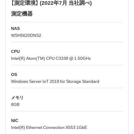
【測定環境】 (2022年7月 当社調べ)
測定機器
NAS
WSH5620DNS2
CPU
Intel(R) Atom(TM) CPU C3338 @ 1.50GHz
OS
Windows Server IoT 2019 for Storage Standard
メモリ
8GB
NIC
Intel(R) Ethernet Connection X553 1GbE