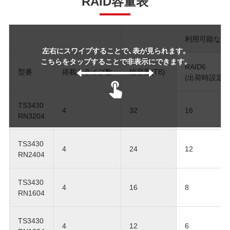
RAID容量表
利用可能な容
左右にスワイプすることで、表が見られます。
こちらをタップすることで非表示にできます。
RAID6
型番
搭載ドライブ数
総容量(TB)
(出荷時設定)
TS3430
4
32
16
RN3204
TS3430
4
24
12
RN2404
TS3430
4
16
8
RN1604
TS3430
4
12
6