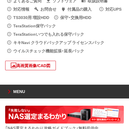
よくあるご質問
ソフトウェア
取扱説明書
対応情報
お問合せ
付属品の購入
対応UPS
TS3030用 増設HDD
保守・交換用HDD
TeraStation保守パック
TeraStationいつでも入れる保守パック
キキNavi クラウドバックアップ ライセンスパック
ウイルスチェック機能拡張・延長パック
高画質画像/CAD図
MENU
「NAS選定まるわかり攻略ガイドブック」無料提供中