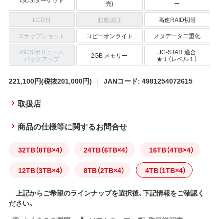
iSCSIターゲット
売)
ー
LCD付
起動認証
高速RAID切替
スナップショット
コピーオンライト
メタデータ二重化
iSCSIボリューム
JC-STAR 適合
2GB メモリー
バックアップ
★１（レベル１）
221,100円
(税抜201,000円)
JANコード: 4981254072615
取扱店
商品の仕様等に関するお問合せ
32TB（8TB×4）
24TB（6TB×4）
16TB（4TB×4）
12TB（3TB×4）
8TB（2TB×4）
4TB（1TB×4）
上記からご希望のラインナップを選択後、下記情報をご確認く
ださい。