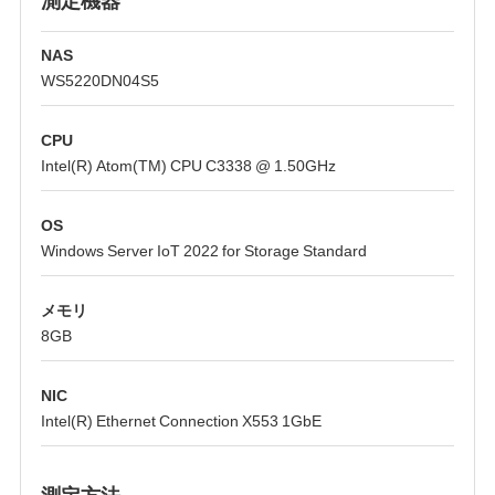
NAS
WS5220DN04S5
CPU
Intel(R) Atom(TM) CPU C3338 @ 1.50GHz
OS
Windows Server IoT 2022 for Storage Standard
メモリ
8GB
NIC
Intel(R) Ethernet Connection X553 1GbE
測定方法