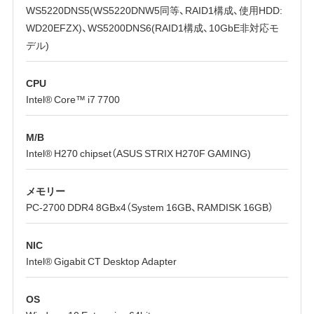
WS5220DNS5(WS5220DNW5同等、RAID1構成、使用HDD:
WD20EFZX)、WS5200DNS6(RAID1構成、10GbE非対応モ
デル)
CPU
Intel® Core™ i7 7700
M/B
Intel® H270 chipset（ASUS STRIX H270F GAMING)
メモリー
PC-2700 DDR4 8GBx4（System 16GB、RAMDISK 16GB）
NIC
Intel® Gigabit CT Desktop Adapter
OS