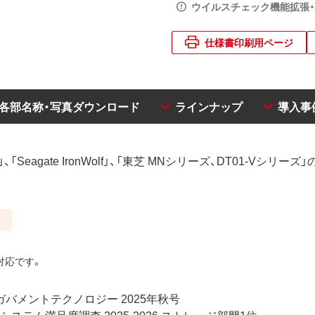
ウイルスチェック機能拡張
仕様書印刷用ページ
・各部名称・写真ダウンロード
ラインナップ
導入事
、「Seagate IronWolf」、「東芝 MNシリーズ、DT01-Vシリ
対応です。
ガバメントテクノロジー 2025年秋号
Tシステム満足度調査 2025-2026 ストレージ部門1位