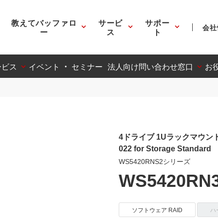
教えてバッファロ
サービ
サポー
会社
ー
ス
ト
ービス
イベント ・ セミナー
法人向け問い合わせ窓口
お
4ドライブ 1Uラックマウント TeraS
022 for Storage Standard
WS5420RNS2シリーズ
WS5420RN
ソフトウェア RAID
ハ