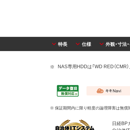
特長
仕様
外観・寸法
NAS専用HDDは「WD RED（CMR）」
※ 保証期間内に限り軽度の論理障害は無償
日経BP
自治体I