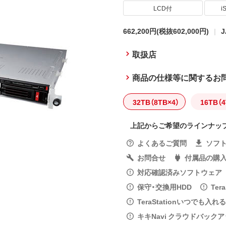
LCD付
i
662,200円
(税抜602,000円)
J
取扱店
商品の仕様等に関するお
32TB（8TB×4）
16TB（4
上記からご希望のラインナッ
よくあるご質問
ソフ
お問合せ
付属品の購
対応確認済みソフトウェア
保守・交換用HDD
Ter
TeraStationいつでも入
キキNavi クラウドバック