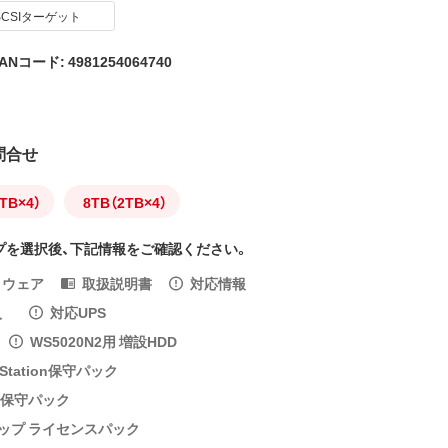
SCSIターゲット
ANコード: 4981254064740
問合せ
TB×4）
8TB（2TB×4）
プを選択後、下記情報をご確認ください。
トウェア
取扱説明書
対応情報
入
対応UPS
WS5020N2用 増設HDD
aStation保守パック
れる保守パック
アップ ライセンスパック