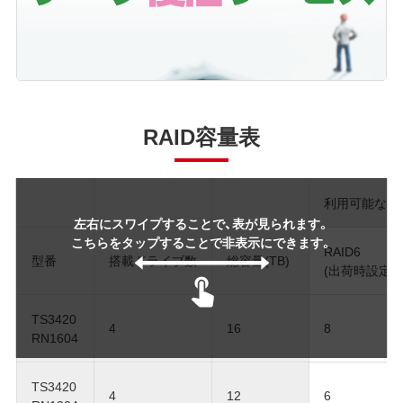
RAID容量表
利用可能な容
左右にスワイプすることで、表が見られます。
こちらをタップすることで非表示にできます。
RAID6
型番
搭載ドライブ数
総容量(TB)
(出荷時設定)
TS3420
4
16
8
RN1604
TS3420
4
12
6