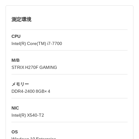
測定環境
CPU
Intel(R) Core(TM) i7-7700
M/B
STRIX H270F GAMING
メモリー
DDR4-2400 8GB× 4
NIC
Intel(R) X540-T2
OS
Windows 10 Enterprise