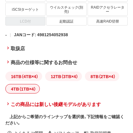
ウイルスチェック(別
RAIDアクセラレータ
iSCSIターゲット
売)
ー
LCD付
起動認証
高速RAID切替
-
JANコード: 4981254052938
取扱店
商品の仕様等に関するお問合せ
16TB（4TB×4）
12TB（3TB×4）
8TB（2TB×4）
4TB（1TB×4）
この商品には新しい後継モデルがあります
上記からご希望のラインナップを選択後、下記情報をご確認く
ださい。
よくあるご質問
ソフトウェア
取扱説明書