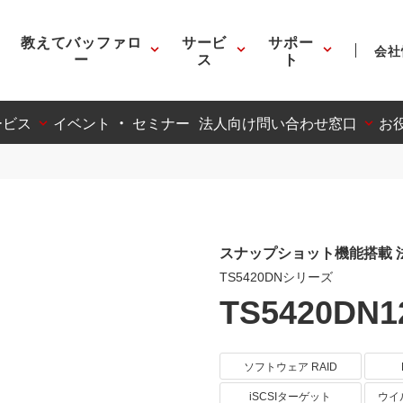
教えてバッファロ
サービ
サポー
会社
ー
ス
ト
ービス
イベント ・ セミナー
法人向け問い合わせ窓口
お
スナップショット機能搭載 法人向
TS5420DNシリーズ
TS5420DN1
ソフトウェア RAID
iSCSIターゲット
ウイ