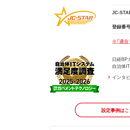
JC-ST
登録番
※「適合
日経BP
自治体I
インタ
設定事例はこ