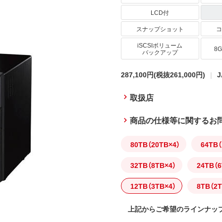
LCD付
スナップショット
コ
iSCSIボリューム
8
バックアップ
287,100円
(税抜261,000円)
J
取扱店
商品の仕様等に関するお
80TB（20TB×4）
64TB（
32TB（8TB×4）
24TB（6
12TB（3TB×4）
8TB（2T
上記からご希望のラインナッ