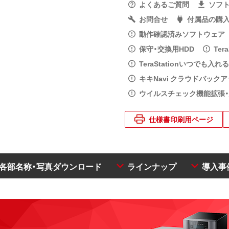
よくあるご質問
ソフ
お問合せ
付属品の購
動作確認済みソフトウェア
保守・交換用HDD
Ter
TeraStationいつでも入
キキNavi クラウドバック
ウイルスチェック機能拡張
仕様書印刷用ページ
・各部名称・写真ダウンロード
ラインナップ
導入事