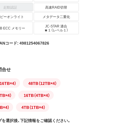
起動認証
高速RAID切替
ピーオンライト
メタデータ二重化
JC-STAR 適合
GB ECC メモリー
★１（レベル１）
ANコード: 4981254067826
問合せ
16TB×4）
48TB（12TB×4）
TB×4）
16TB（4TB×4）
B×4）
4TB（1TB×4）
プを選択後、下記情報をご確認ください。