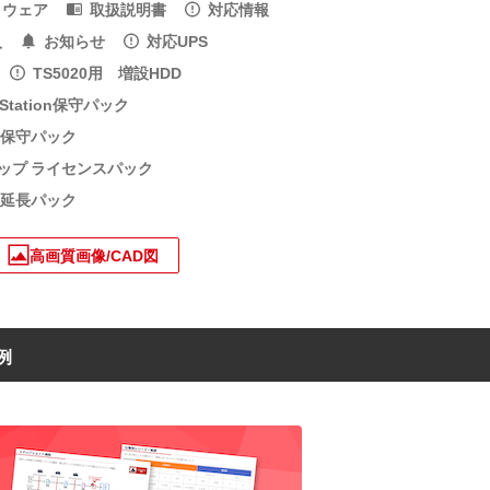
トウェア
取扱説明書
対応情報
入
お知らせ
対応UPS
TS5020用 増設HDD
aStation保守パック
れる保守パック
アップ ライセンスパック
・延長パック
高画質画像/CAD図
例