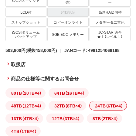
iSCSIターゲット
売)
ー
LCD付
起動認証
高速RAID切替
スナップショット
コピーオンライト
メタデータ二重化
iSCSIボリューム
JC-STAR 適合
8GB ECC メモリー
バックアップ
★１（レベル１）
503,800円
(税抜458,000円)
JANコード: 4981254068168
取扱店
商品の仕様等に関するお問合せ
80TB（20TB×4）
64TB（16TB×4）
48TB（12TB×4）
32TB（8TB×4）
24TB（6TB×4）
16TB（4TB×4）
12TB（3TB×4）
8TB（2TB×4）
4TB（1TB×4）