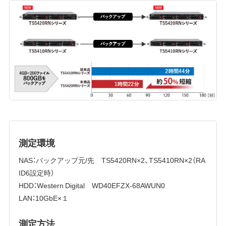
測定環境
NAS：バックアップ元/先 TS5420RN×2、TS5410RN×2（RA
ID6設定時）
HDD：Western Digital WD40EFZX-68AWUN0
LAN：10GbE×１
測定方法