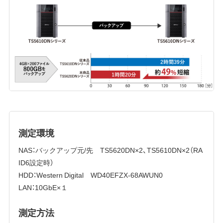
測定環境
NAS：バックアップ元/先 TS5620DN×2、TS5610DN×2（RA
ID6設定時）
HDD：Western Digital WD40EFZX-68AWUN0
LAN：10GbE×１
測定方法