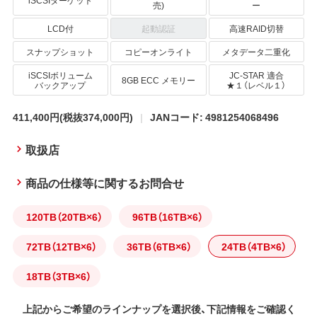
iSCSIターゲット
売)
ー
LCD付
起動認証
高速RAID切替
スナップショット
コピーオンライト
メタデータ二重化
iSCSIボリューム
JC-STAR 適合
8GB ECC メモリー
バックアップ
★１（レベル１）
411,400円
(税抜374,000円)
JANコード: 4981254068496
取扱店
商品の仕様等に関するお問合せ
120TB（20TB×6）
96TB（16TB×6）
72TB（12TB×6）
36TB（6TB×6）
24TB（4TB×6）
18TB（3TB×6）
上記からご希望のラインナップを選択後、下記情報をご確認く