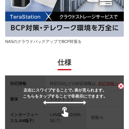
NASのクラウドバックアップでBCP対策を
仕様
対応情報
対応OSなどの対応情報は、
対応情報ページ
左右にスワイプすることで、表が見られます。
こちらをタップすることで非表示にできます。
筐体
デスクトップ
インターフェー
LAN端子（10GBA
背面×1
ス（LAN端子）
SE-T）