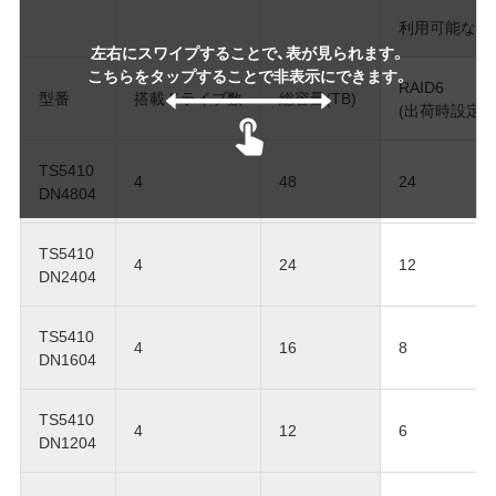
利用可能な容
左右にスワイプすることで、表が見られます。
こちらをタップすることで非表示にできます。
RAID6
型番
搭載ドライブ数
総容量(TB)
(出荷時設定)
TS5410
4
48
24
DN4804
TS5410
4
24
12
DN2404
TS5410
4
16
8
DN1604
TS5410
4
12
6
DN1204