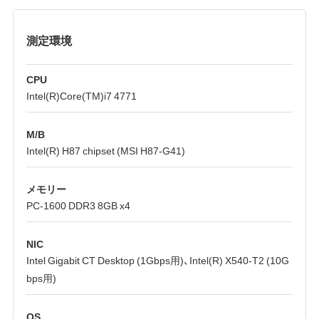
測定環境
CPU
Intel(R)Core(TM)i7 4771
M/B
Intel(R) H87 chipset (MSI H87-G41)
メモリー
PC-1600 DDR3 8GB x4
NIC
Intel Gigabit CT Desktop (1Gbps用)、Intel(R) X540-T2 (10G
bps用)
OS