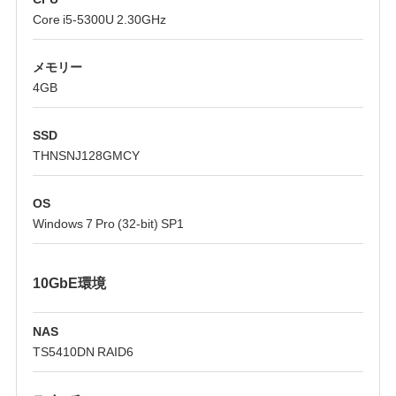
Core i5-5300U 2.30GHz
メモリー
4GB
SSD
THNSNJ128GMCY
OS
Windows 7 Pro (32-bit) SP1
10GbE環境
NAS
TS5410DN RAID6