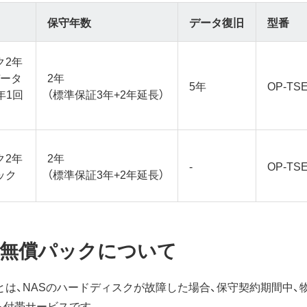
保守年数
データ復旧
型番
ク2年
データ
2年
5年
OP-TS
年1回
（標準保証3年+2年延長）
ク2年
2年
-
OP-TS
ック
（標準保証3年+2年延長）
回無償パックについて
」とは、NASのハードディスクが故障した場合、保守契約期間中、
る付帯サービスです。