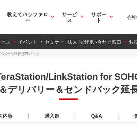
教えてバッファロ
サービ
サポー
会社
ー
ス
ト
ービス
イベント ・ セミナー
法人向け問い合わせ窓口
お
ンドバック延長保守パック
TeraStation/LinkStation for SOH
＆デリバリー＆センドバック延
ス内容
購入例
Q&A