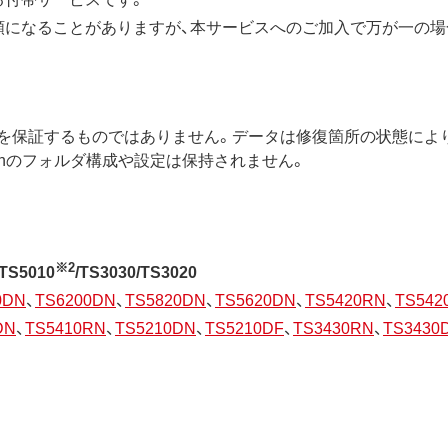
額になることがありますが、本サービスへのご加入で万が一の場
を保証するものではありません。データは修復箇所の状態によ
ationのフォルダ構成や設定は保持されません。
※2
/TS5010
/TS3030/TS3020
0DN
、
TS6200DN
、
TS5820DN
、
TS5620DN
、
TS5420RN
、
TS542
DN
、
TS5410RN
、
TS5210DN
、
TS5210DF
、
TS3430RN
、
TS3430