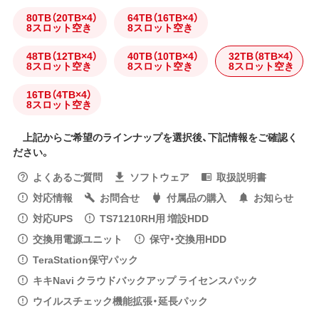
80TB（20TB×4）
64TB（16TB×4）
8スロット空き
8スロット空き
48TB（12TB×4）
40TB（10TB×4）
32TB（8TB×4）
8スロット空き
8スロット空き
8スロット空き
16TB（4TB×4）
8スロット空き
上記からご希望のラインナップを選択後、下記情報をご確認く
ださい。
よくあるご質問
ソフトウェア
取扱説明書
対応情報
お問合せ
付属品の購入
お知らせ
対応UPS
TS71210RH用 増設HDD
交換用電源ユニット
保守・交換用HDD
TeraStation保守パック
キキNavi クラウドバックアップ ライセンスパック
ウイルスチェック機能拡張・延長パック