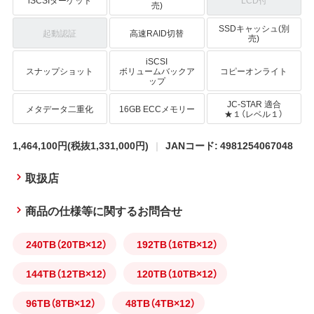
iSCSIターゲット
LCD付
売)
SSDキャッシュ(別
起動認証
高速RAID切替
売)
iSCSI
スナップショット
ボリュームバックア
コピーオンライト
ップ
JC-STAR 適合
メタデータ二重化
16GB ECCメモリー
★１（レベル１）
1,464,100円
(税抜1,331,000円)
JANコード: 4981254067048
取扱店
商品の仕様等に関するお問合せ
240TB（20TB×12）
192TB（16TB×12）
144TB（12TB×12）
120TB（10TB×12）
96TB（8TB×12）
48TB（4TB×12）