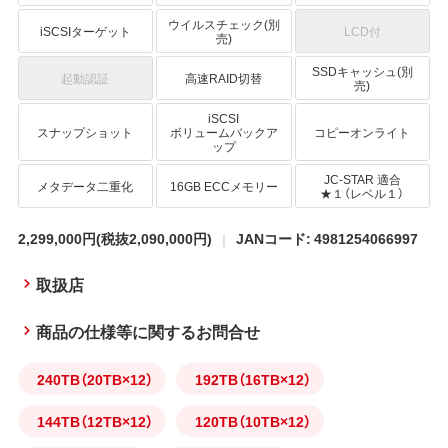
ウイルスチェック(別
iSCSIターゲット
LCD付
売)
SSDキャッシュ(別
起動認証
高速RAID切替
売)
iSCSI
スナップショット
ボリュームバックア
コピーオンライト
ップ
JC-STAR 適合
メタデータ二重化
16GB ECCメモリー
★１（レベル１）
2,299,000円
(税抜2,090,000円)
JANコード: 4981254066997
取扱店
商品の仕様等に関するお問合せ
240TB（20TB×12）
192TB（16TB×12）
144TB（12TB×12）
120TB（10TB×12）