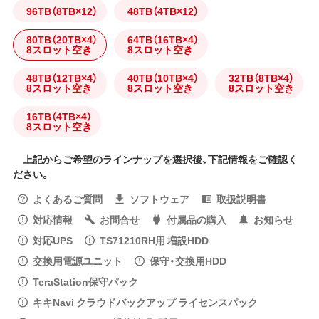
96TB（8TB×12）
48TB（4TB×12）
80TB（20TB×4）
64TB（16TB×4）
8スロット空き
8スロット空き
48TB（12TB×4）
40TB（10TB×4）
32TB（8TB×4）
8スロット空き
8スロット空き
8スロット空き
16TB（4TB×4）
8スロット空き
上記からご希望のラインナップを選択後、下記情報をご確認く
ださい。
よくあるご質問
ソフトウェア
取扱説明書
対応情報
お問合せ
付属品の購入
お知らせ
対応UPS
TS71210RH用 増設HDD
交換用電源ユニット
保守・交換用HDD
TeraStation保守パック
キキNavi クラウドバックアップ ライセンスパック