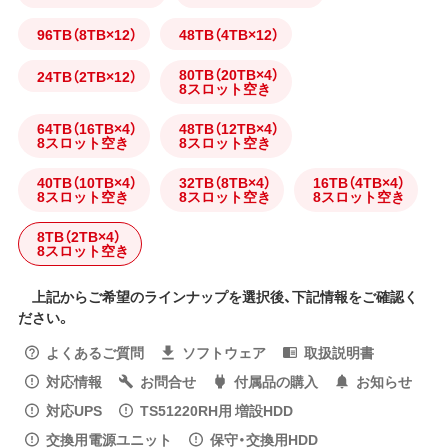
96TB（8TB×12）
48TB（4TB×12）
80TB（20TB×4）
24TB（2TB×12）
8スロット空き
64TB（16TB×4）
48TB（12TB×4）
8スロット空き
8スロット空き
40TB（10TB×4）
32TB（8TB×4）
16TB（4TB×4）
8スロット空き
8スロット空き
8スロット空き
8TB（2TB×4）
8スロット空き
上記からご希望のラインナップを選択後、下記情報をご確認く
ださい。
よくあるご質問
ソフトウェア
取扱説明書
対応情報
お問合せ
付属品の購入
お知らせ
対応UPS
TS51220RH用 増設HDD
交換用電源ユニット
保守・交換用HDD