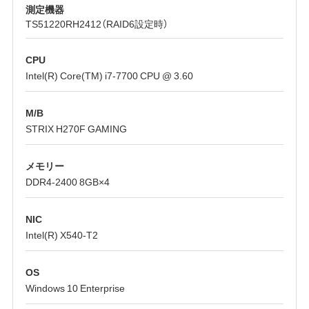
測定機器
TS51220RH2412（RAID6設定時）
CPU
Intel(R) Core(TM) i7-7700 CPU @ 3.60
M/B
STRIX H270F GAMING
メモリー
DDR4-2400 8GB×4
NIC
Intel(R) X540-T2
OS
Windows 10 Enterprise