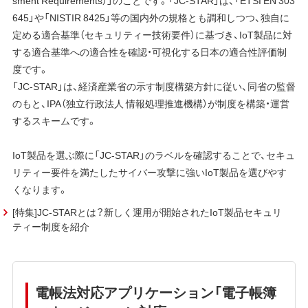
sment Requirements）」のことです。「JC-STAR」は、「ETSI EN 303
645」や「NISTIR 8425」等の国内外の規格とも調和しつつ、独自に
定める適合基準（セキュリティー技術要件）に基づき、IoT製品に対
する適合基準への適合性を確認・可視化する日本の適合性評価制
度です。
「JC-STAR」は、経済産業省の示す制度構築方針に従い、同省の監督
のもと、IPA（独立行政法人 情報処理推進機構）が制度を構築・運営
するスキームです。
IoT製品を選ぶ際に「JC-STAR」のラベルを確認することで、セキュ
リティー要件を満たしたサイバー攻撃に強いIoT製品を選びやす
くなります。
[特集]JC-STARとは？新しく運用が開始されたIoT製品セキュリ
ティー制度を紹介
電帳法対応アプリケーション「電子帳簿