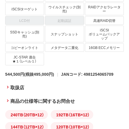
ウイルスチェック(別
RAIDアクセラレータ
iSCSIターゲット
売)
ー
LCD付
起動認証
高速RAID切替
iSCSI
SSDキャッシュ(別
スナップショット
ボリュームバックア
売)
ップ
コピーオンライト
メタデータ二重化
16GB ECCメモリー
JC-STAR 適合
★１（レベル１）
544,500円
(税抜495,000円)
JANコード: 4981254065709
取扱店
商品の仕様等に関するお問合せ
240TB（20TB×12）
192TB（16TB×12）
144TB（12TB×12）
120TB（10TB×12）