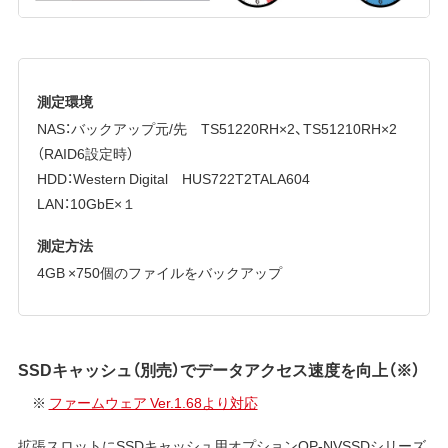
測定環境
NAS：バックアップ元/先 TS51220RH×2、TS51210RH×2
（RAID6設定時）
HDD：Western Digital HUS722T2TALA604
LAN：10GbE×１
測定方法
4GB ×750個のファイルをバックアップ
SSDキャッシュ（別売）でデータアクセス速度を向上（※）
※
ファームウェア Ver.1.68より対応
拡張スロットにSSDキャッシュ用オプションOP-NVSSDシリーズ