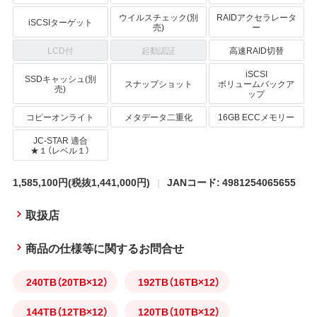
ウイルスチェック(別
RAIDアクセラレータ
iSCSIターゲット
売)
ー
LCD付
起動認証
高速RAID切替
iSCSI
SSDキャッシュ(別
スナップショット
ボリュームバックア
売)
ップ
コピーオンライト
メタデータ二重化
16GB ECCメモリー
JC-STAR 適合
★１（レベル１）
1,585,100円
(税抜1,441,000円)
JANコード: 4981254065655
取扱店
商品の仕様等に関するお問合せ
240TB（20TB×12）
192TB（16TB×12）
144TB（12TB×12）
120TB（10TB×12）