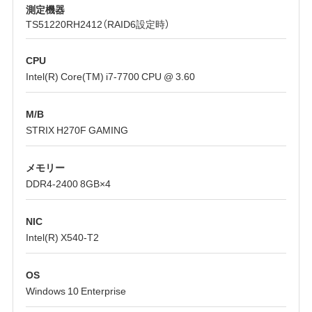
測定機器
TS51220RH2412（RAID6設定時）
CPU
Intel(R) Core(TM) i7-7700 CPU @ 3.60
M/B
STRIX H270F GAMING
メモリー
DDR4-2400 8GB×4
NIC
Intel(R) X540-T2
OS
Windows 10 Enterprise