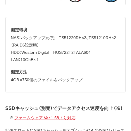
測定環境
NAS：バックアップ元/先 TS51220RH×2、TS51210RH×2
（RAID6設定時）
HDD：Western Digital HUS722T2TALA604
LAN：10GbE×１
測定方法
4GB ×750個のファイルをバックアップ
SSDキャッシュ（別売）でデータアクセス速度を向上（※）
※
ファームウェア Ver.1.68より対応
拡張スロットにSSDキャッシュ用オプションOP-NVSSDシリーズ