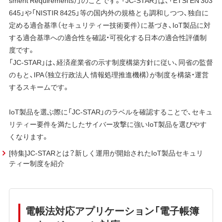
sment Requirements）」のことです。「JC-STAR」は、「ETSI EN 303
645」や「NISTIR 8425」等の国内外の規格とも調和しつつ、独自に
定める適合基準（セキュリティー技術要件）に基づき、IoT製品に対
する適合基準への適合性を確認・可視化する日本の適合性評価制
度です。
「JC-STAR」は、経済産業省の示す制度構築方針に従い、同省の監督
のもと、IPA（独立行政法人 情報処理推進機構）が制度を構築・運営
するスキームです。
IoT製品を選ぶ際に「JC-STAR」のラベルを確認することで、セキュ
リティー要件を満たしたサイバー攻撃に強いIoT製品を選びやす
くなります。
[特集]JC-STARとは？新しく運用が開始されたIoT製品セキュリ
ティー制度を紹介
電帳法対応アプリケーション「電子帳簿