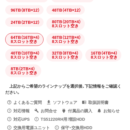
96TB（8TB×12）
48TB（4TB×12）
80TB（20TB×4）
24TB（2TB×12）
8スロット空き
64TB（16TB×4）
48TB（12TB×4）
8スロット空き
8スロット空き
40TB（10TB×4）
32TB（8TB×4）
16TB（4TB×4）
8スロット空き
8スロット空き
8スロット空き
8TB（2TB×4）
8スロット空き
上記からご希望のラインナップを選択後、下記情報をご確認く
ださい。
よくあるご質問
ソフトウェア
取扱説明書
対応情報
お問合せ
付属品の購入
お知らせ
対応UPS
TS51220RH用 増設HDD
交換用電源ユニット
保守・交換用HDD