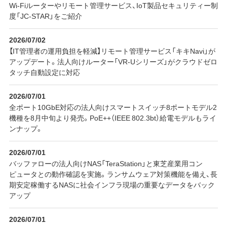
Wi-Fiルーターやリモート管理サービス、IoT製品セキュリティー制
度「JC-STAR」をご紹介
2026/07/02
【IT管理者の運用負担を軽減】リモート管理サービス「キキNavi」が
アップデート。法人向けルーター「VR-Uシリーズ」がクラウドゼロ
タッチ自動設定に対応
2026/07/01
全ポート10GbE対応の法人向けスマートスイッチ8ポートモデル2
機種を8月中旬より発売。PoE++（IEEE 802.3bt）給電モデルもライ
ンナップ。
2026/07/01
バッファローの法人向けNAS「TeraStation」と東芝産業用コン
ピュータとの動作確認を実施。ランサムウェア対策機能を備え、長
期安定稼働するNASに社会インフラ現場の重要なデータをバック
アップ
2026/07/01