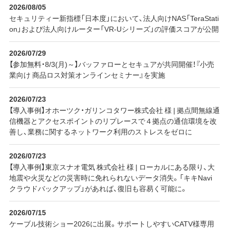
2026/08/05
セキュリティー新指標「日本度」において、法人向けNAS「TeraStati
on」および法人向けルーター「VR-Uシリーズ」の評価スコアが公開
2026/07/29
【参加無料・8/3(月)～】バッファローとセキュアが共同開催！『小売
業向け 商品ロス対策オンラインセミナー』を実施
2026/07/23
【導入事例】オホーツク・ガリンコタワー株式会社 様 | 拠点間無線通
信機器とアクセスポイントのリプレースで４拠点の通信環境を改
善し、業務に関するネットワーク利用のストレスをゼロに
2026/07/23
【導入事例】東京スナオ電気 株式会社 様 | ローカルにある限り、大
地震や火災などの災害時に免れられないデータ消失。「キキNavi
クラウドバックアップ」があれば、復旧も容易く可能に。
2026/07/15
ケーブル技術ショー2026に出展。サポートしやすいCATV様専用