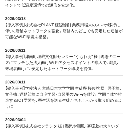
イントで低温度環境での通信を安定化。
2026/03/18
【導入事例】株式会社PLANT 様[店舗] | 業務用端末のスマホ移行に
伴い、店舗ネットワークを強化。店舗内のどこでも安定した通信が
可能なWi-Fi環境を構築。
2026/03/11
【導入事例】津南町埋蔵文化財センター "うもれあ" 様 | 現場のニー
ズにマッチした法人向けWi-Fiアクセスポイントの導入で、職員、
来場者向けに、安定したネットワーク環境を提供。
2026/03/11
【導入事例】学校法人 宮崎日本大学学園 生徒寮 桜俊館 様 | 男子棟、
女子棟、運動部棟に自宅学習・自習用のWi-Fiを敷設。学園全体で推
進するICT学習を、寮生活を送る生徒たちもしっかり取り組めるよ
うに
2026/03/04
【導入事例】株式会社ソラシタ 様 | 湿気や潮風、寒暖差の大きいグ