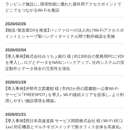
ランピング施設に、環境性能に優れた屋外用アクセスポイントで
どこでもつながるWi-Fiを敷設
2026/02/26
【物流・製造業DXを推進】バッファローの法人向けWi-Fiアクセスポ
イントとシャープ製ハンディターミナル間で動作確認を実施
2026/02/04
【導入事例】株式会社ゆうちょ銀行 様 | 約1300台の業務用PCにVDI
を導入し、ログとデータをNASにバックアップ。社内システムの安
定動作とデータ保全の冗長性を強化
2026/01/28
【導入事例】伊勢市立図書館 様 | 市内2か所の図書館へ公衆Wi-Fi
サービス「FREESPOT」を導入。Wi-Fi接続エリアを拡張し、より利
用しやすい施設環境を構築。
2026/01/21
【導入事例】西日本高速道路 サービス関西株式会社 様 | Wi-Fi 6E（1
1ax）対応機器とマルチギガスイッチで新オフィス全体を高速化。