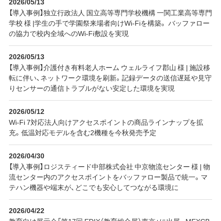
2026/05/13
【導入事例】独立行政法人 国立高等専門学校機構 一関工業高等専門
学校 様 |学生の手で学園祭来場者向けWi-Fiを構築。 バッファロー
の協力で校内全域へのWi-Fi敷設を実現
2026/05/13
【導入事例】介護付き有料老人ホーム ウェルライフ郡山 様 | 施設移
転に伴い、ネットワーク環境を刷新。記録データの送信遅延や見守
りセンサーの通信トラブルがない安定した環境を実現
2026/05/12
Wi-Fi 7対応法人向けアクセスポイントの商品ラインナップを拡
充。低温対応モデルを含む2機種を今秋発売予定
2026/04/30
【導入事例】ロジスティード中部株式会社 中京物流センター 様 | 物
流センター内のアクセスポイントをバッファロー製品で統一。マ
テハン機器や端末が、どこでも安心してつながる環境に
2026/04/22
教育向け展示会「第17回 EDIX（教育総合展）東京」に出展。MEXCB