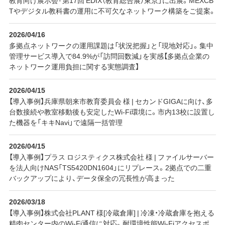
Tやデジタル教科書の運用に不可欠なネットワーク構築をご提案。
2026/04/16
多拠点ネットワークの運用課題は「状況把握」と「現地対応」。集中
管理サービス導入で84.9%が「訪問回数減」を実感【多拠点企業の
ネットワーク運用負担に関する実態調査】
2026/04/15
【導入事例】兵庫県朝来市教育委員会 様 | セカンドGIGAに向け、多
台数接続や教室移動後も安定したWi-Fi環境に。市内13校に設置し
た機器を「キキNavi」で遠隔一括管理
2026/04/15
【導入事例】プラス ロジスティクス株式会社 様 | ファイルサーバー
を法人向けNAS「TS5420DN1604」にリプレース。2拠点での二重
バックアップにより、データ保全の冗長性が高まった
2026/03/18
【導入事例】株式会社PLANT 様[冷蔵倉庫] | 冷凍・冷蔵倉庫を抱える
精肉センター内のWi-Fi通信に対応。耐環境性能Wi-Fiアクセスポ