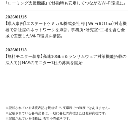
「ローミング支援機能」で移動時も安定してつながるWi-Fi環境に。
2026/01/15
【導入事例】エステートケミカル株式会社 様 | Wi-Fi 6（11ax）対応機
器で新社屋のネットワークを刷新。事務所・研究室・工場を含む全
域で安定したWi-Fi環境を構築。
2026/01/13
【無料モニター募集】高速10GbE＆ランサムウェア対策機能搭載の
法人向けNASのモニター1社の募集を開始
※記載されている速度表記は規格値で、実環境での速度ではありません。
※記載されている各商品名は、一般に各社の商標または登録商標です。
※記載されている価格は、希望小売価格です。